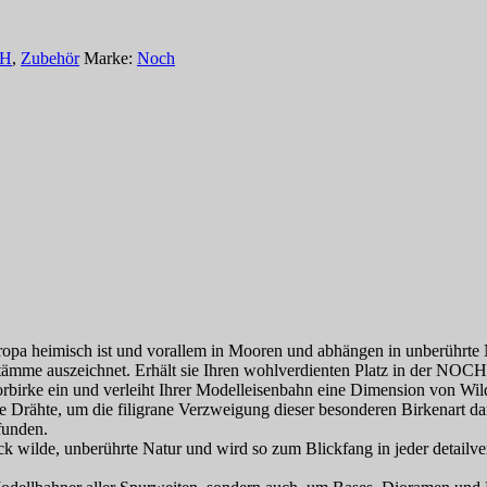
H
,
Zubehör
Marke:
Noch
pa heimisch ist und vorallem in Mooren und abhängen in unberührte 
tämme auszeichnet. Erhält sie Ihren wohlverdienten Platz in der NOCH
oorbirke ein und verleiht Ihrer Modelleisenbahn eine Dimension von Wild
 Drähte, um die filigrane Verzweigung dieser besonderen Birkenart dar
funden.
ilde, unberührte Natur und wird so zum Blickfang in jeder detailverli