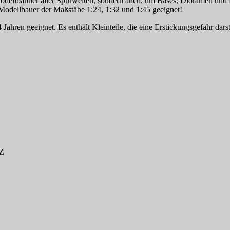
ellbahner aller Spurweiten, sondern auch, um Bases, Dioramen und Lan
Modellbauer der Maßstäbe 1:24, 1:32 und 1:45 geeignet!
 Jahren geeignet. Es enthält Kleinteile, die eine Erstickungsgefahr da
,Z