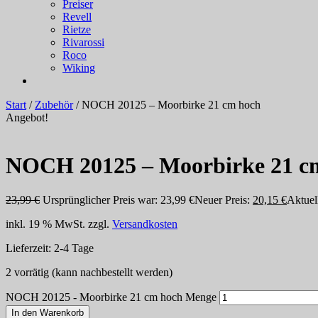
Preiser
Revell
Rietze
Rivarossi
Roco
Wiking
Start
/
Zubehör
/ NOCH 20125 – Moorbirke 21 cm hoch
Angebot!
NOCH 20125 – Moorbirke 21 c
23,99
€
Ursprünglicher Preis war: 23,99 €
Neuer Preis:
20,15
€
Aktuell
inkl. 19 % MwSt.
zzgl.
Versandkosten
Lieferzeit:
2-4 Tage
2 vorrätig (kann nachbestellt werden)
NOCH 20125 - Moorbirke 21 cm hoch Menge
In den Warenkorb