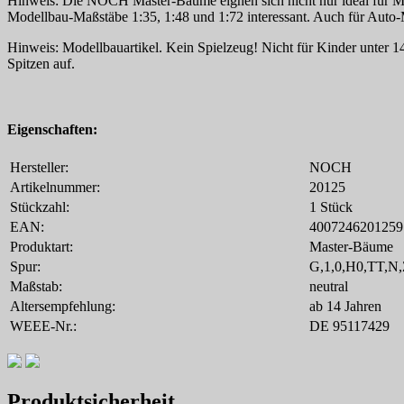
Hinweis: Die NOCH Master-Bäume eignen sich nicht nur ideal für Mod
Modellbau-Maßstäbe 1:35, 1:48 und 1:72 interessant. Auch für Auto-
Hinweis: Modellbauartikel. Kein Spielzeug! Nicht für Kinder unter 14
Spitzen auf.
Eigenschaften:
Hersteller:
NOCH
Artikelnummer:
20125
Stückzahl:
1 Stück
EAN:
4007246201259
Produktart:
Master-Bäume
Spur:
G,1,0,H0,TT,N
Maßstab:
neutral
Altersempfehlung:
ab 14 Jahren
WEEE-Nr.:
DE 95117429
Produktsicherheit