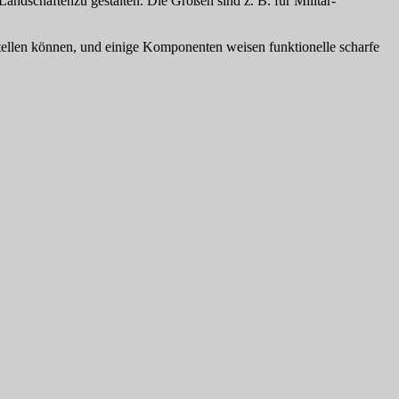
dschaftenzu gestalten. Die Größen sind z. B. für Militär-
rstellen können, und einige Komponenten weisen funktionelle scharfe