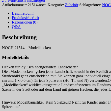
Zu Wunschliste hinzufügen
Artikelnummer:
21514-noch
Kategorie:
Zubehör
Schlagwörter:
NOC
Beschreibung
Produktsicherheit
Rezensionen (0)
Q&A
Beschreibung
NOCH 21514 – Modellhecken
Modelldetails
Hecken für idyllisch nachgestaltete Landschaften
Die „Modellhecken“ geben jeder Landschaft, sowohl in der Realität al
Straßenbild ganz entscheidend mit. Sie können ganz individuell ein
cm und 1 x 0,6 cm) für jede Spurweite (H0, TT und N) verwenden.Ob
„Modellhecken“ wirklichkeitsgetreue Landschaftsszenen im Handumdreh
Szene in der Stadt oder auf dem Land mit grünen Hecken, die jedes L
Hinweis: Modellbauartikel. Kein Spielzeug! Nicht für Kinder unter 14
Spitzen auf.