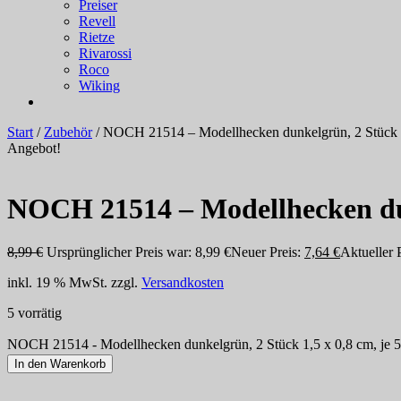
Preiser
Revell
Rietze
Rivarossi
Roco
Wiking
Start
/
Zubehör
/ NOCH 21514 – Modellhecken dunkelgrün, 2 Stück 1,
Angebot!
NOCH 21514 – Modellhecken dunk
8,99
€
Ursprünglicher Preis war: 8,99 €
Neuer Preis:
7,64
€
Aktueller P
inkl. 19 % MwSt.
zzgl.
Versandkosten
5 vorrätig
NOCH 21514 - Modellhecken dunkelgrün, 2 Stück 1,5 x 0,8 cm, je 
In den Warenkorb