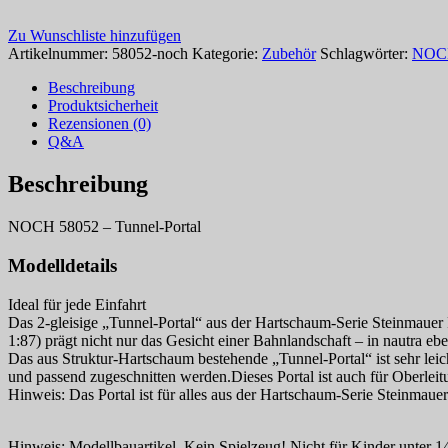
Zu Wunschliste hinzufügen
Artikelnummer:
58052-noch
Kategorie:
Zubehör
Schlagwörter:
NOC
Beschreibung
Produktsicherheit
Rezensionen (0)
Q&A
Beschreibung
NOCH 58052 – Tunnel-Portal
Modelldetails
Ideal für jede Einfahrt
Das 2-gleisige „Tunnel-Portal“ aus der Hartschaum-Serie Steinmauer P
1:87) prägt nicht nur das Gesicht einer Bahnlandschaft – in nautra eb
Das aus Struktur-Hartschaum bestehende „Tunnel-Portal“ ist sehr leich
und passend zugeschnitten werden.Dieses Portal ist auch für Oberleit
Hinweis: Das Portal ist für alles aus der Hartschaum-Serie Steinmaue
Hinweis: Modellbauartikel. Kein Spielzeug! Nicht für Kinder unter 14