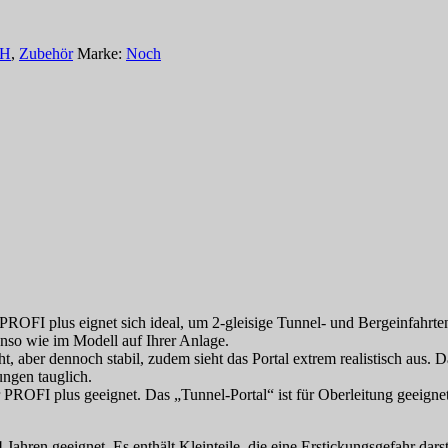
H
,
Zubehör
Marke:
Noch
ROFI plus eignet sich ideal, um 2-gleisige Tunnel- und Bergeinfahrten 
enso wie im Modell auf Ihrer Anlage.
t, aber dennoch stabil, zudem sieht das Portal extrem realistisch aus.
ungen tauglich.
r PROFI plus geeignet. Das „Tunnel-Portal“ ist für Oberleitung geeignet
 Jahren geeignet. Es enthält Kleinteile, die eine Erstickungsgefahr da