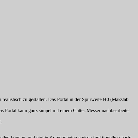
realistisch zu gestalten. Das Portal in der Spurweite H0 (Maßstab
 Das Portal kann ganz simpel mit einem Cutter-Messer nachbearbeitet
.
rstellen können, und einige Komponenten weisen funktionelle scharfe