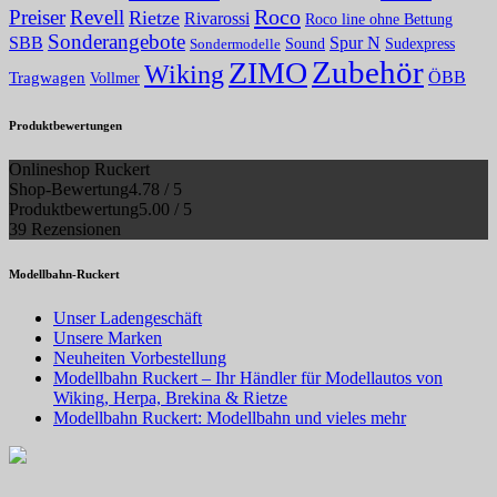
Roco
Preiser
Revell
Rietze
Rivarossi
Roco line ohne Bettung
Sonderangebote
Spur N
SBB
Sound
Sudexpress
Sondermodelle
Zubehör
ZIMO
Wiking
Tragwagen
ÖBB
Vollmer
Produktbewertungen
Onlineshop Ruckert
Shop-Bewertung
4.78 / 5
Produktbewertung
5.00 / 5
39 Rezensionen
Modellbahn-Ruckert
Unser Ladengeschäft
Unsere Marken
Neuheiten Vorbestellung
Modellbahn Ruckert – Ihr Händler für Modellautos von
Wiking, Herpa, Brekina & Rietze
Modellbahn Ruckert: Modellbahn und vieles mehr