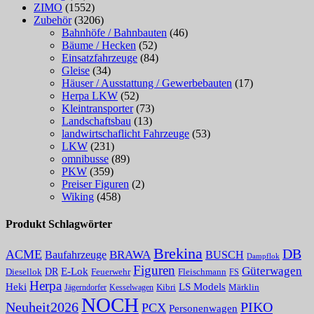
ZIMO
(1552)
Zubehör
(3206)
Bahnhöfe / Bahnbauten
(46)
Bäume / Hecken
(52)
Einsatzfahrzeuge
(84)
Gleise
(34)
Häuser / Ausstattung / Gewerbebauten
(17)
Herpa LKW
(52)
Kleintransporter
(73)
Landschaftsbau
(13)
landwirtschaflicht Fahrzeuge
(53)
LKW
(231)
omnibusse
(89)
PKW
(359)
Preiser Figuren
(2)
Wiking
(458)
Produkt Schlagwörter
Brekina
DB
ACME
Baufahrzeuge
BRAWA
BUSCH
Dampflok
Figuren
Güterwagen
E-Lok
DR
Fleischmann
Diesellok
Feuerwehr
FS
Herpa
Heki
LS Models
Kibri
Märklin
Kesselwagen
Jägerndorfer
NOCH
PIKO
Neuheit2026
PCX
Personenwagen