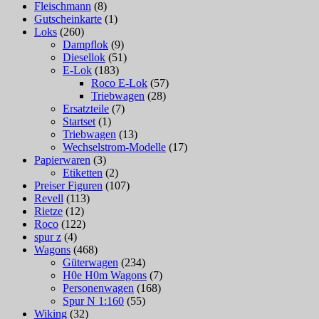
Fleischmann
(8)
Gutscheinkarte
(1)
Loks
(260)
Dampflok
(9)
Diesellok
(51)
E-Lok
(183)
Roco E-Lok
(57)
Triebwagen
(28)
Ersatzteile
(7)
Startset
(1)
Triebwagen
(13)
Wechselstrom-Modelle
(17)
Papierwaren
(3)
Etiketten
(2)
Preiser Figuren
(107)
Revell
(113)
Rietze
(12)
Roco
(122)
spur z
(4)
Wagons
(468)
Güterwagen
(234)
H0e H0m Wagons
(7)
Personenwagen
(168)
Spur N 1:160
(55)
Wiking
(32)