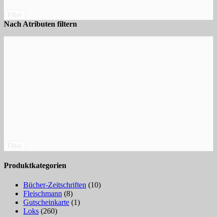
Filter
Nach Atributen filtern
Filter
Produktkategorien
Bücher-Zeitschriften
(10)
Fleischmann
(8)
Gutscheinkarte
(1)
Loks
(260)