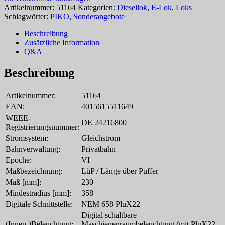
Artikelnummer:
51164
Kategorien:
Diesellok
,
E-Lok
,
Loks
Schlagwörter:
PIKO
,
Sonderangebote
Beschreibung
Zusätzliche Information
Q&A
Beschreibung
Artikelnummer:
51164
EAN:
4015615511649
WEEE-
DE 24216800
Registrierungsnummer:
Stromsystem:
Gleichstrom
Bahnverwaltung:
Privatbahn
Epoche:
VI
Maßbezeichnung:
LüP / Länge über Puffer
Maß [mm]:
230
Mindestradius [mm]:
358
Digitale Schnittstelle:
NEM 658 PluX22
Digital schaltbare
(Innen-)Beleuchtung:
Maschienenraumbeleuchtung (mit PluX22