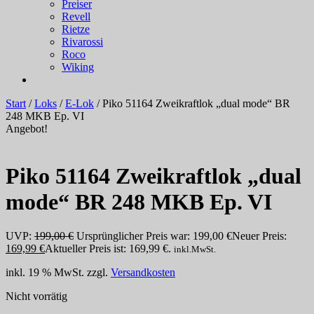
Preiser
Revell
Rietze
Rivarossi
Roco
Wiking
Start
/
Loks
/
E-Lok
/ Piko 51164 Zweikraftlok „dual mode“ BR
248 MKB Ep. VI
Angebot!
Piko 51164 Zweikraftlok „dual
mode“ BR 248 MKB Ep. VI
UVP:
199,00
€
Ursprünglicher Preis war: 199,00 €
Neuer Preis:
169,99
€
Aktueller Preis ist: 169,99 €.
inkl.MwSt.
inkl. 19 % MwSt.
zzgl.
Versandkosten
Nicht vorrätig