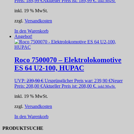
Preis:
189,99
€
Aktueller Preis ist: 189,99 €.
inkl.MwSt.
inkl. 19 % MwSt.
zzgl.
Versandkosten
In den Warenkorb
Angebot!
Roco 7500070 – Elektrolokomotive
ES 64 U2-100, HUPAC
UVP:
239,90
€
Ursprünglicher Preis war: 239,90 €
Neuer
Preis:
208,00
€
Aktueller Preis ist: 208,00 €.
inkl.MwSt.
inkl. 19 % MwSt.
zzgl.
Versandkosten
In den Warenkorb
PRODUKTSUCHE