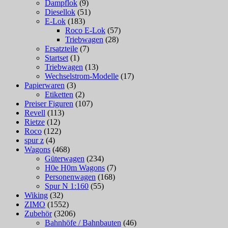
Dampflok
(9)
Diesellok
(51)
E-Lok
(183)
Roco E-Lok
(57)
Triebwagen
(28)
Ersatzteile
(7)
Startset
(1)
Triebwagen
(13)
Wechselstrom-Modelle
(17)
Papierwaren
(3)
Etiketten
(2)
Preiser Figuren
(107)
Revell
(113)
Rietze
(12)
Roco
(122)
spur z
(4)
Wagons
(468)
Güterwagen
(234)
H0e H0m Wagons
(7)
Personenwagen
(168)
Spur N 1:160
(55)
Wiking
(32)
ZIMO
(1552)
Zubehör
(3206)
Bahnhöfe / Bahnbauten
(46)