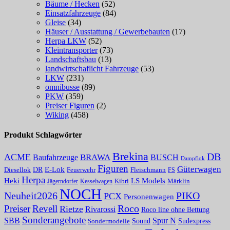
Bäume / Hecken
(52)
Einsatzfahrzeuge
(84)
Gleise
(34)
Häuser / Ausstattung / Gewerbebauten
(17)
Herpa LKW
(52)
Kleintransporter
(73)
Landschaftsbau
(13)
landwirtschaflicht Fahrzeuge
(53)
LKW
(231)
omnibusse
(89)
PKW
(359)
Preiser Figuren
(2)
Wiking
(458)
Produkt Schlagwörter
Brekina
DB
ACME
Baufahrzeuge
BRAWA
BUSCH
Dampflok
Figuren
Güterwagen
E-Lok
DR
Fleischmann
Diesellok
Feuerwehr
FS
Herpa
Heki
LS Models
Kibri
Märklin
Kesselwagen
Jägerndorfer
NOCH
PIKO
Neuheit2026
PCX
Personenwagen
Roco
Preiser
Revell
Rietze
Rivarossi
Roco line ohne Bettung
Sonderangebote
Spur N
SBB
Sound
Sudexpress
Sondermodelle