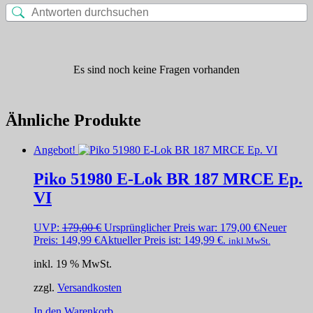
Es sind noch keine Fragen vorhanden
Ähnliche Produkte
Angebot!
Piko 51980 E-Lok BR 187 MRCE Ep.
VI
UVP:
179,00
€
Ursprünglicher Preis war: 179,00 €
Neuer
Preis:
149,99
€
Aktueller Preis ist: 149,99 €.
inkl.MwSt.
inkl. 19 % MwSt.
zzgl.
Versandkosten
In den Warenkorb