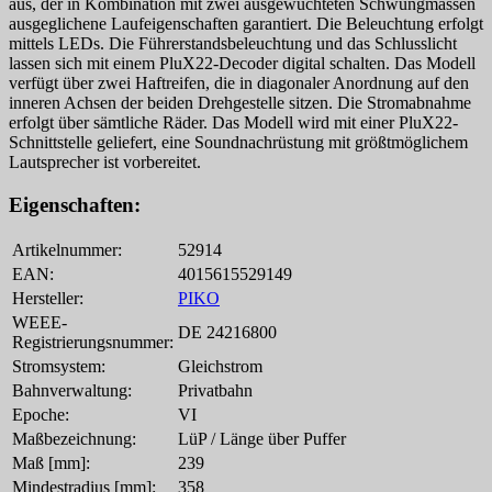
aus, der in Kombination mit zwei ausgewuchteten Schwungmassen
ausgeglichene Laufeigenschaften garantiert. Die Beleuchtung erfolgt
mittels LEDs. Die Führerstandsbeleuchtung und das Schlusslicht
lassen sich mit einem PluX22-Decoder digital schalten. Das Modell
verfügt über zwei Haftreifen, die in diagonaler Anordnung auf den
inneren Achsen der beiden Drehgestelle sitzen. Die Stromabnahme
erfolgt über sämtliche Räder. Das Modell wird mit einer PluX22-
Schnittstelle geliefert, eine Soundnachrüstung mit größtmöglichem
Lautsprecher ist vorbereitet.
Eigenschaften:
Artikelnummer:
52914
EAN:
4015615529149
Hersteller:
PIKO
WEEE-
DE 24216800
Registrierungsnummer:
Stromsystem:
Gleichstrom
Bahnverwaltung:
Privatbahn
Epoche:
VI
Maßbezeichnung:
LüP / Länge über Puffer
Maß [mm]:
239
Mindestradius [mm]:
358