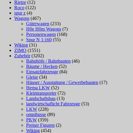
Rietze
(12)
Roco
(122)
spur z
(4)
Wagons
(467)
Güterwagen
(233)
H0e H0m Wagons
(7)
Personenwagen
(168)
Spur N 1:160
(55)
Wiking
(31)
ZIMO
(1551)
Zubehör
(3202)
Bahnhöfe / Bahnbauten
(46)
Bäume / Hecken
(52)
Einsatzfahrzeuge
(84)
Gleise
(34)
Häuser / Ausstattung / Gewerbebauten
(17)
Herpa LKW
(52)
Kleintransporter
(72)
Landschaftsbau
(13)
landwirtschaflicht Fahrzeuge
(53)
LKW
(228)
omnibusse
(89)
PKW
(359)
Preiser Figuren
(2)
Wiking
(454)