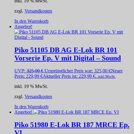
inkl. 19 % MwSt.
zzgl.
Versandkosten
In den Warenkorb
Angebot!
Piko 51105 DB AG E-Lok BR 101
Vorserie Ep. V mit Digital – Sound
UVP:
325,00
€
Ursprünglicher Preis war: 325,00 €
Neuer
Preis:
229,99
€
Aktueller Preis ist: 229,99 €.
inkl.MwSt.
inkl. 19 % MwSt.
zzgl.
Versandkosten
In den Warenkorb
Angebot!
Piko 51980 E-Lok BR 187 MRCE Ep.
VI