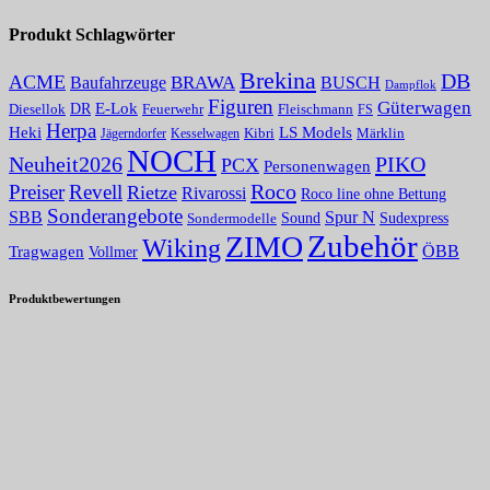
Produkt Schlagwörter
Brekina
DB
ACME
BRAWA
Baufahrzeuge
BUSCH
Dampflok
Figuren
Güterwagen
E-Lok
DR
Fleischmann
Diesellok
Feuerwehr
FS
Herpa
Heki
LS Models
Kibri
Märklin
Kesselwagen
Jägerndorfer
NOCH
PIKO
Neuheit2026
PCX
Personenwagen
Roco
Preiser
Revell
Rietze
Rivarossi
Roco line ohne Bettung
Sonderangebote
Spur N
SBB
Sound
Sudexpress
Sondermodelle
Zubehör
ZIMO
Wiking
Tragwagen
ÖBB
Vollmer
Produktbewertungen