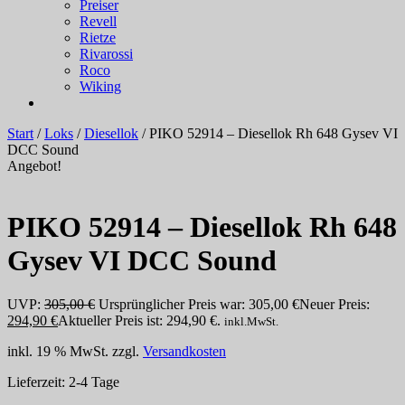
Preiser
Revell
Rietze
Rivarossi
Roco
Wiking
Start
/
Loks
/
Diesellok
/ PIKO 52914 – Diesellok Rh 648 Gysev VI
DCC Sound
Angebot!
PIKO 52914 – Diesellok Rh 648
Gysev VI DCC Sound
UVP:
305,00
€
Ursprünglicher Preis war: 305,00 €
Neuer Preis:
294,90
€
Aktueller Preis ist: 294,90 €.
inkl.MwSt.
inkl. 19 % MwSt.
zzgl.
Versandkosten
Lieferzeit:
2-4 Tage