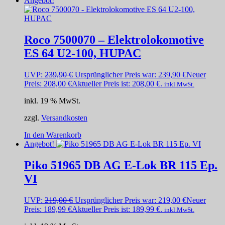
Angebot!
Roco 7500070 – Elektrolokomotive
ES 64 U2-100, HUPAC
UVP:
239,90
€
Ursprünglicher Preis war: 239,90 €
Neuer
Preis:
208,00
€
Aktueller Preis ist: 208,00 €.
inkl.MwSt.
inkl. 19 % MwSt.
zzgl.
Versandkosten
In den Warenkorb
Angebot!
Piko 51965 DB AG E-Lok BR 115 Ep.
VI
UVP:
219,00
€
Ursprünglicher Preis war: 219,00 €
Neuer
Preis:
189,99
€
Aktueller Preis ist: 189,99 €.
inkl.MwSt.