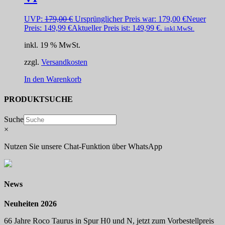
UVP:
179,00
€
Ursprünglicher Preis war: 179,00 €
Neuer
Preis:
149,99
€
Aktueller Preis ist: 149,99 €.
inkl.MwSt.
inkl. 19 % MwSt.
zzgl.
Versandkosten
In den Warenkorb
PRODUKTSUCHE
Suche
×
Nutzen Sie unsere Chat-Funktion über WhatsApp
News
Neuheiten 2026
66 Jahre Roco Taurus in Spur H0 und N, jetzt zum Vorbestellpreis