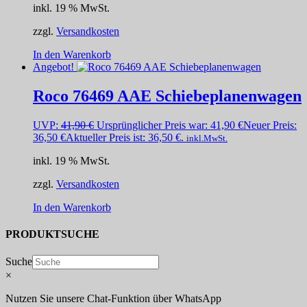
inkl. 19 % MwSt.
zzgl.
Versandkosten
In den Warenkorb
Angebot!
Roco 76469 AAE Schiebeplanenwagen
UVP:
41,90
€
Ursprünglicher Preis war: 41,90 €
Neuer Preis:
36,50
€
Aktueller Preis ist: 36,50 €.
inkl.MwSt.
inkl. 19 % MwSt.
zzgl.
Versandkosten
In den Warenkorb
PRODUKTSUCHE
Suche
×
Nutzen Sie unsere Chat-Funktion über WhatsApp