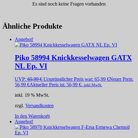
Es sind noch keine Fragen vorhanden
Ähnliche Produkte
Angebot!
Piko 58994 Knickkesselwagen GATX
NL Ep. VI
UVP:
65,99
€
Ursprünglicher Preis war: 65,99 €
Neuer Preis:
56,99
€
Aktueller Preis ist: 56,99 €.
inkl.MwSt.
inkl. 19 % MwSt.
zzgl.
Versandkosten
In den Warenkorb
Angebot!