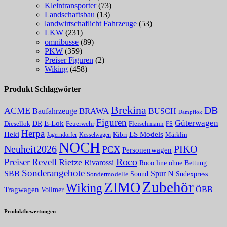
Kleintransporter
(73)
Landschaftsbau
(13)
landwirtschaflicht Fahrzeuge
(53)
LKW
(231)
omnibusse
(89)
PKW
(359)
Preiser Figuren
(2)
Wiking
(458)
Produkt Schlagwörter
Brekina
DB
ACME
Baufahrzeuge
BRAWA
BUSCH
Dampflok
Figuren
Güterwagen
E-Lok
DR
Fleischmann
Diesellok
Feuerwehr
FS
Herpa
Heki
LS Models
Kibri
Märklin
Kesselwagen
Jägerndorfer
NOCH
PIKO
Neuheit2026
PCX
Personenwagen
Roco
Preiser
Revell
Rietze
Rivarossi
Roco line ohne Bettung
Sonderangebote
Spur N
SBB
Sound
Sudexpress
Sondermodelle
Zubehör
ZIMO
Wiking
Tragwagen
ÖBB
Vollmer
Produktbewertungen