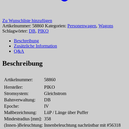
Zu Wunschliste hinzufügen
Artikelnummer:
58860
Kategorien:
Personenwagen
,
Wagons
Schlagwörter:
DB
,
PIKO
Beschreibung
Zusätzliche Information
Q&A
Beschreibung
Artikelnummer:
58860
Hersteller:
PIKO
Stromsystem:
Gleichstrom
Bahnverwaltung:
DB
Epoche:
IV
Maßbezeichnung:
LüP / Länge über Puffer
Mindestradius [mm]:
358
(Innen-)Beleuchtung:
Innenbeleuchtung nachrüstbar mit #56318