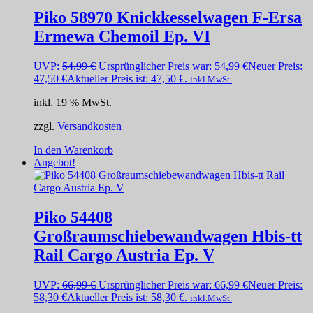
Piko 58970 Knickkesselwagen F-Ersa
Ermewa Chemoil Ep. VI
UVP:
54,99
€
Ursprünglicher Preis war: 54,99 €
Neuer Preis:
47,50
€
Aktueller Preis ist: 47,50 €.
inkl.MwSt.
inkl. 19 % MwSt.
zzgl.
Versandkosten
In den Warenkorb
Angebot!
Piko 54408
Großraumschiebewandwagen Hbis-tt
Rail Cargo Austria Ep. V
UVP:
66,99
€
Ursprünglicher Preis war: 66,99 €
Neuer Preis:
58,30
€
Aktueller Preis ist: 58,30 €.
inkl.MwSt.