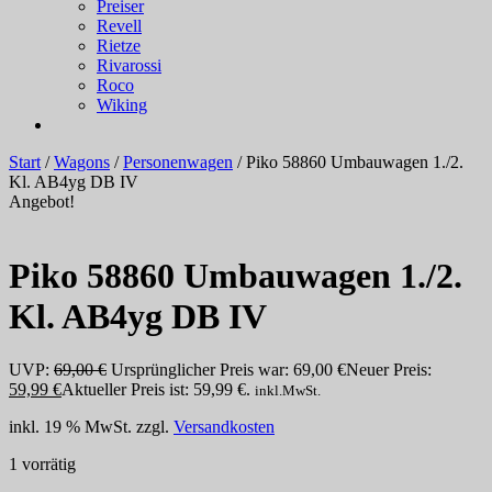
Preiser
Revell
Rietze
Rivarossi
Roco
Wiking
Start
/
Wagons
/
Personenwagen
/ Piko 58860 Umbauwagen 1./2.
Kl. AB4yg DB IV
Angebot!
Piko 58860 Umbauwagen 1./2.
Kl. AB4yg DB IV
UVP:
69,00
€
Ursprünglicher Preis war: 69,00 €
Neuer Preis:
59,99
€
Aktueller Preis ist: 59,99 €.
inkl.MwSt.
inkl. 19 % MwSt.
zzgl.
Versandkosten
1 vorrätig