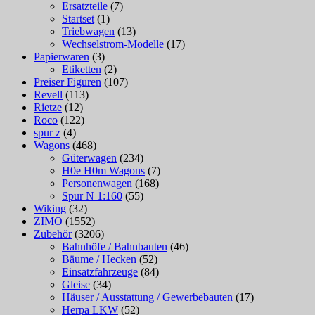
Ersatzteile
(7)
Startset
(1)
Triebwagen
(13)
Wechselstrom-Modelle
(17)
Papierwaren
(3)
Etiketten
(2)
Preiser Figuren
(107)
Revell
(113)
Rietze
(12)
Roco
(122)
spur z
(4)
Wagons
(468)
Güterwagen
(234)
H0e H0m Wagons
(7)
Personenwagen
(168)
Spur N 1:160
(55)
Wiking
(32)
ZIMO
(1552)
Zubehör
(3206)
Bahnhöfe / Bahnbauten
(46)
Bäume / Hecken
(52)
Einsatzfahrzeuge
(84)
Gleise
(34)
Häuser / Ausstattung / Gewerbebauten
(17)
Herpa LKW
(52)