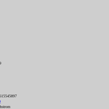
9
615545897
O
hstrom