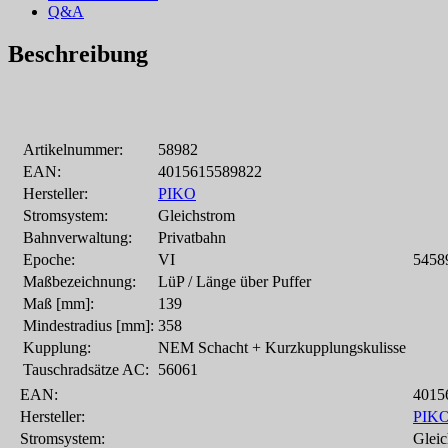
Q&A
Beschreibung
Artikelnummer:
58982
EAN:
4015615589822
Hersteller:
PIKO
Stromsystem:
Gleichstrom
Bahnverwaltung:
Privatbahn
Epoche:
VI
5458
Maßbezeichnung:
LüP / Länge über Puffer
Maß [mm]:
139
Mindestradius [mm]:
358
Kupplung:
NEM Schacht + Kurzkupplungskulisse
Tauschradsätze AC:
56061
EAN:
4015
Hersteller:
PIK
Stromsystem:
Gleic