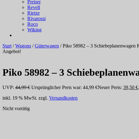
Preiser
Revell
Rietze
Rivarossi
Roco
Wiking
Start
/
Wagons
/
Güterwagen
/ Piko 58982 – 3 Schiebeplanenwagen Ra
Angebot!
Piko 58982 – 3 Schiebeplanenwa
UVP:
44,99
€
Ursprünglicher Preis war: 44,99 €
Neuer Preis:
39,50
€
inkl. 19 % MwSt.
zzgl.
Versandkosten
Nicht vorrätig