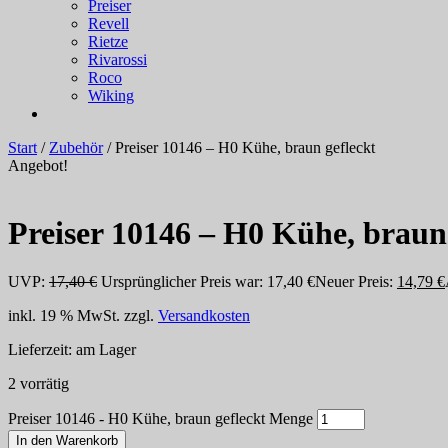
Preiser
Revell
Rietze
Rivarossi
Roco
Wiking
Start
/
Zubehör
/ Preiser 10146 – H0 Kühe, braun gefleckt
Angebot!
Preiser 10146 – H0 Kühe, braun
UVP:
17,40
€
Ursprünglicher Preis war: 17,40 €
Neuer Preis:
14,79
€
inkl. 19 % MwSt.
zzgl.
Versandkosten
Lieferzeit:
am Lager
2 vorrätig
Preiser 10146 - H0 Kühe, braun gefleckt Menge
In den Warenkorb