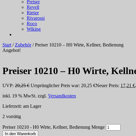
Preiser
Revell
Rietze
Rivarossi
Roco
Wiking
Start
/
Zubehör
/ Preiser 10210 – H0 Wirte, Kellner, Bedienung
Angebot!
Preiser 10210 – H0 Wirte, Kelln
UVP:
20,25
€
Ursprünglicher Preis war: 20,25 €
Neuer Preis:
17,21
€
inkl. 19 % MwSt.
zzgl.
Versandkosten
Lieferzeit:
am Lager
2 vorrätig
Preiser 10210 - H0 Wirte, Kellner, Bedienung Menge
In den Warenkorb