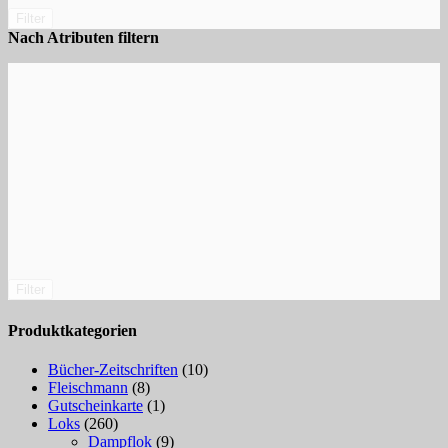
Filter
Nach Atributen filtern
Filter
Produktkategorien
Bücher-Zeitschriften
(10)
Fleischmann
(8)
Gutscheinkarte
(1)
Loks
(260)
Dampflok
(9)