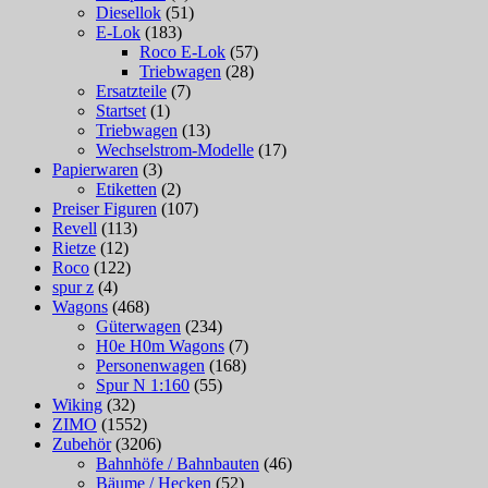
Diesellok
(51)
E-Lok
(183)
Roco E-Lok
(57)
Triebwagen
(28)
Ersatzteile
(7)
Startset
(1)
Triebwagen
(13)
Wechselstrom-Modelle
(17)
Papierwaren
(3)
Etiketten
(2)
Preiser Figuren
(107)
Revell
(113)
Rietze
(12)
Roco
(122)
spur z
(4)
Wagons
(468)
Güterwagen
(234)
H0e H0m Wagons
(7)
Personenwagen
(168)
Spur N 1:160
(55)
Wiking
(32)
ZIMO
(1552)
Zubehör
(3206)
Bahnhöfe / Bahnbauten
(46)
Bäume / Hecken
(52)