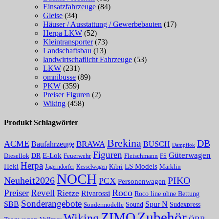
Einsatzfahrzeuge
(84)
Gleise
(34)
Häuser / Ausstattung / Gewerbebauten
(17)
Herpa LKW
(52)
Kleintransporter
(73)
Landschaftsbau
(13)
landwirtschaflicht Fahrzeuge
(53)
LKW
(231)
omnibusse
(89)
PKW
(359)
Preiser Figuren
(2)
Wiking
(458)
Produkt Schlagwörter
Brekina
DB
ACME
Baufahrzeuge
BRAWA
BUSCH
Dampflok
Figuren
Güterwagen
E-Lok
DR
Fleischmann
Diesellok
Feuerwehr
FS
Herpa
Heki
LS Models
Kibri
Märklin
Kesselwagen
Jägerndorfer
NOCH
PIKO
Neuheit2026
PCX
Personenwagen
Roco
Preiser
Revell
Rietze
Rivarossi
Roco line ohne Bettung
Sonderangebote
Spur N
SBB
Sound
Sudexpress
Sondermodelle
Zubehör
ZIMO
Wiking