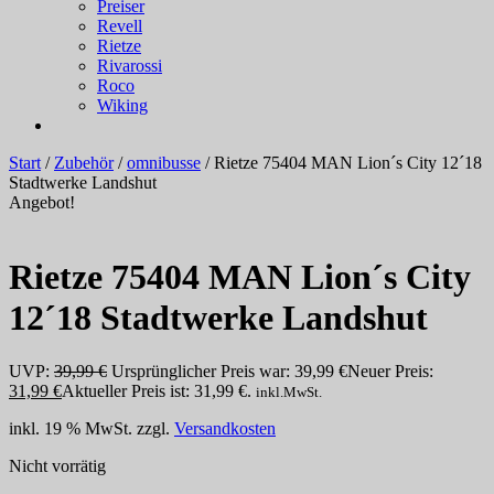
Preiser
Revell
Rietze
Rivarossi
Roco
Wiking
Start
/
Zubehör
/
omnibusse
/ Rietze 75404 MAN Lion´s City 12´18
Stadtwerke Landshut
Angebot!
Rietze 75404 MAN Lion´s City
12´18 Stadtwerke Landshut
UVP:
39,99
€
Ursprünglicher Preis war: 39,99 €
Neuer Preis:
31,99
€
Aktueller Preis ist: 31,99 €.
inkl.MwSt.
inkl. 19 % MwSt.
zzgl.
Versandkosten
Nicht vorrätig