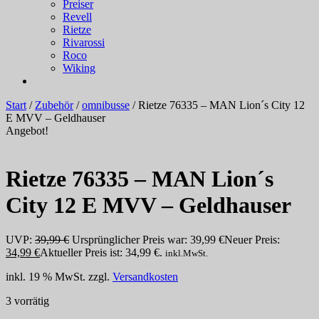
Preiser
Revell
Rietze
Rivarossi
Roco
Wiking
Start
/
Zubehör
/
omnibusse
/ Rietze 76335 – MAN Lion´s City 12
E MVV – Geldhauser
Angebot!
Rietze 76335 – MAN Lion´s
City 12 E MVV – Geldhauser
UVP:
39,99
€
Ursprünglicher Preis war: 39,99 €
Neuer Preis:
34,99
€
Aktueller Preis ist: 34,99 €.
inkl.MwSt.
inkl. 19 % MwSt.
zzgl.
Versandkosten
3 vorrätig