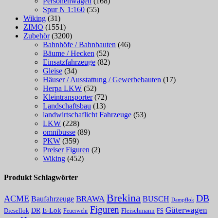
Personenwagen
(168)
Spur N 1:160
(55)
Wiking
(31)
ZIMO
(1551)
Zubehör
(3200)
Bahnhöfe / Bahnbauten
(46)
Bäume / Hecken
(52)
Einsatzfahrzeuge
(82)
Gleise
(34)
Häuser / Ausstattung / Gewerbebauten
(17)
Herpa LKW
(52)
Kleintransporter
(72)
Landschaftsbau
(13)
landwirtschaflicht Fahrzeuge
(53)
LKW
(228)
omnibusse
(89)
PKW
(359)
Preiser Figuren
(2)
Wiking
(452)
Produkt Schlagwörter
Brekina
DB
ACME
BRAWA
Baufahrzeuge
BUSCH
Dampflok
Figuren
Güterwagen
E-Lok
DR
Fleischmann
Diesellok
Feuerwehr
FS