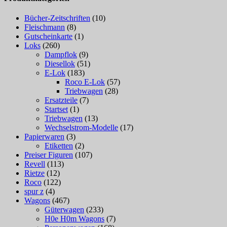
Bücher-Zeitschriften
(10)
Fleischmann
(8)
Gutscheinkarte
(1)
Loks
(260)
Dampflok
(9)
Diesellok
(51)
E-Lok
(183)
Roco E-Lok
(57)
Triebwagen
(28)
Ersatzteile
(7)
Startset
(1)
Triebwagen
(13)
Wechselstrom-Modelle
(17)
Papierwaren
(3)
Etiketten
(2)
Preiser Figuren
(107)
Revell
(113)
Rietze
(12)
Roco
(122)
spur z
(4)
Wagons
(467)
Güterwagen
(233)
H0e H0m Wagons
(7)