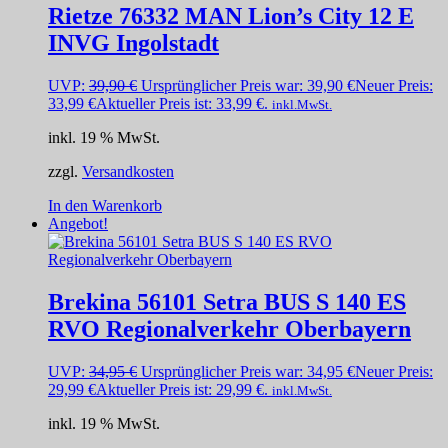
Rietze 76332 MAN Lion’s City 12 E
INVG Ingolstadt
UVP:
39,90
€
Ursprünglicher Preis war: 39,90 €
Neuer Preis:
33,99
€
Aktueller Preis ist: 33,99 €.
inkl.MwSt.
inkl. 19 % MwSt.
zzgl.
Versandkosten
In den Warenkorb
Angebot!
Brekina 56101 Setra BUS S 140 ES
RVO Regionalverkehr Oberbayern
UVP:
34,95
€
Ursprünglicher Preis war: 34,95 €
Neuer Preis:
29,99
€
Aktueller Preis ist: 29,99 €.
inkl.MwSt.
inkl. 19 % MwSt.