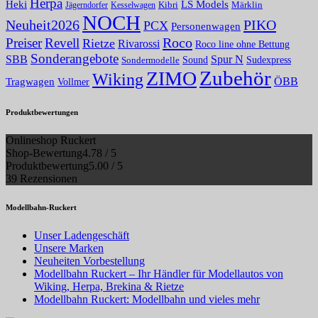
Herpa
Heki
LS Models
Kibri
Märklin
Kesselwagen
Jägerndorfer
NOCH
PIKO
Neuheit2026
PCX
Personenwagen
Roco
Preiser
Revell
Rietze
Rivarossi
Roco line ohne Bettung
Sonderangebote
Spur N
SBB
Sound
Sudexpress
Sondermodelle
Zubehör
ZIMO
Wiking
Tragwagen
ÖBB
Vollmer
Produktbewertungen
Onlineshop Ruckert
Shop-Bewertung
4.78 / 5
Produktbewertung
5.00 / 5
39 Rezensionen
Modellbahn-Ruckert
Unser Ladengeschäft
Unsere Marken
Neuheiten Vorbestellung
Modellbahn Ruckert – Ihr Händler für Modellautos von
Wiking, Herpa, Brekina & Rietze
Modellbahn Ruckert: Modellbahn und vieles mehr