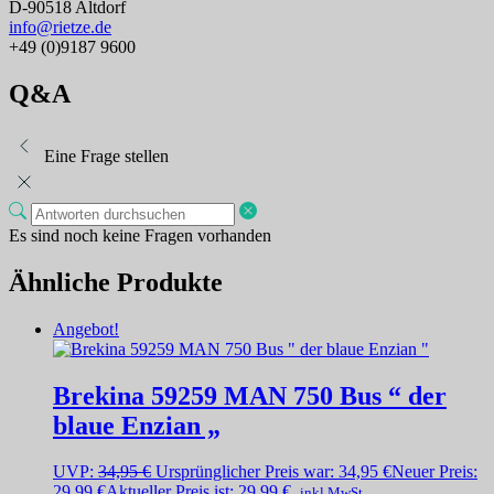
D-90518 Altdorf
info@rietze.de
+49 (0)9187 9600
Q&A
Eine Frage stellen
Es sind noch keine Fragen vorhanden
Ähnliche Produkte
Angebot!
Brekina 59259 MAN 750 Bus “ der
blaue Enzian „
UVP:
34,95
€
Ursprünglicher Preis war: 34,95 €
Neuer Preis:
29,99
€
Aktueller Preis ist: 29,99 €.
inkl.MwSt.