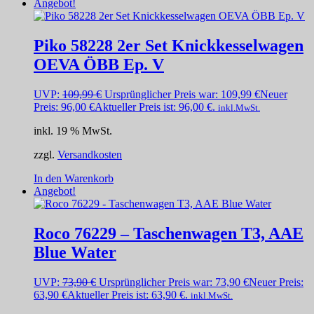
Angebot!
Piko 58228 2er Set Knickkesselwagen
OEVA ÖBB Ep. V
UVP:
109,99
€
Ursprünglicher Preis war: 109,99 €
Neuer
Preis:
96,00
€
Aktueller Preis ist: 96,00 €.
inkl.MwSt.
inkl. 19 % MwSt.
zzgl.
Versandkosten
In den Warenkorb
Angebot!
Roco 76229 – Taschenwagen T3, AAE
Blue Water
UVP:
73,90
€
Ursprünglicher Preis war: 73,90 €
Neuer Preis:
63,90
€
Aktueller Preis ist: 63,90 €.
inkl.MwSt.