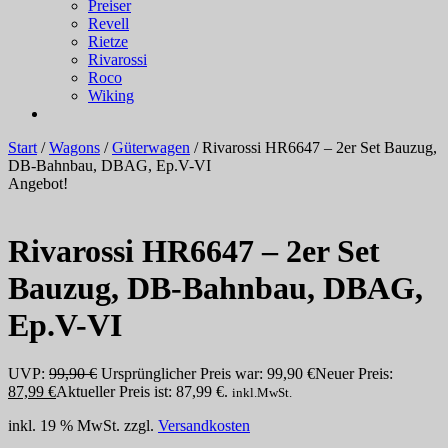
Preiser
Revell
Rietze
Rivarossi
Roco
Wiking
Start
/
Wagons
/
Güterwagen
/ Rivarossi HR6647 – 2er Set Bauzug,
DB-Bahnbau, DBAG, Ep.V-VI
Angebot!
Rivarossi HR6647 – 2er Set
Bauzug, DB-Bahnbau, DBAG,
Ep.V-VI
UVP:
99,90
€
Ursprünglicher Preis war: 99,90 €
Neuer Preis:
87,99
€
Aktueller Preis ist: 87,99 €.
inkl.MwSt.
inkl. 19 % MwSt.
zzgl.
Versandkosten