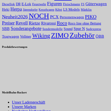
Figuren
Güterwagen
E-Lok
DR
Fleischmann
Diesellok
Feuerwehr
FS
Herpa
Heki
LS Models
Kibri
Märklin
Kesselwagen
Jägerndorfer
NOCH
PIKO
Neuheit2026
PCX
Personenwagen
Roco
Preiser
Revell
Rietze
Rivarossi
Roco line ohne Bettung
Sonderangebote
Spur N
SBB
Sound
Sondermodelle
Sudexpress
Zubehör
ZIMO
Wiking
Tragwagen
ÖBB
Vollmer
Produktbewertungen
Modellbahn-Ruckert
Unser Ladengeschäft
Unsere Marken