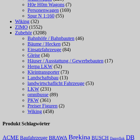
H0e H0m Wagons
(7)
Personenwagen
(169)
Spur N 1:160
(55)
Wiking
(32)
ZIMO
(1552)
Zubehör
(3208)
Bahnhöfe / Bahnbauten
(46)
Bäume / Hecken
(52)
Einsatzfahrzeuge
(84)
Gleise
(34)
Häuser / Ausstattung / Gewerbebauten
(17)
Herpa LKW
(52)
Kleintransporter
(73)
Landschaftsbau
(13)
landwirtschaflicht Fahrzeuge
(53)
LKW
(231)
omnibusse
(89)
PKW
(361)
Preiser Figuren
(2)
Wiking
(458)
Produkt Schlagwörter
Brekina
DB
ACME
Baufahrzeuge
BRAWA
BUSCH
Dampflok