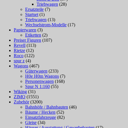
Triebwagen
(28)
Ersatzteile
(7)
Startset
(1)
Triebwagen
(13)
Wechselstrom-Modelle
(17)
Papierwaren
(3)
Etiketten
(2)
Preiser Figuren
(107)
Revell
(113)
Rietze
(12)
Roco
(122)
spur z
(4)
Wagons
(467)
Güterwagen
(233)
H0e H0m Wagons
(7)
Personenwagen
(168)
Spur N 1:160
(55)
Wiking
(31)
ZIMO
(1551)
Zubehör
(3200)
Bahnhöfe / Bahnbauten
(46)
Bäume / Hecken
(52)
Einsatzfahrzeuge
(82)
Gleise
(34)
Häuser / Ausstattung / Gewerbebauten
(17)