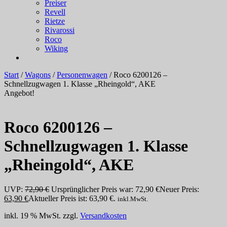
Preiser
Revell
Rietze
Rivarossi
Roco
Wiking
Start
/
Wagons
/
Personenwagen
/ Roco 6200126 –
Schnellzugwagen 1. Klasse „Rheingold“, AKE
Angebot!
Roco 6200126 –
Schnellzugwagen 1. Klasse
„Rheingold“, AKE
UVP:
72,90
€
Ursprünglicher Preis war: 72,90 €
Neuer Preis:
63,90
€
Aktueller Preis ist: 63,90 €.
inkl.MwSt.
inkl. 19 % MwSt.
zzgl.
Versandkosten