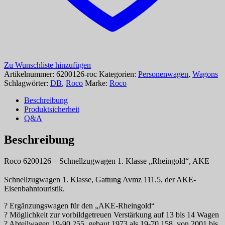
Zu Wunschliste hinzufügen
Artikelnummer:
6200126-roc
Kategorien:
Personenwagen
,
Wagons
Schlagwörter:
DB
,
Roco
Marke:
Roco
Beschreibung
Produktsicherheit
Q&A
Beschreibung
Roco 6200126 – Schnellzugwagen 1. Klasse „Rheingold“, AKE
Schnellzugwagen 1. Klasse, Gattung Avmz 111.5, der AKE-
Eisenbahntouristik.
? Ergänzungswagen für den „AKE-Rheingold“
? Möglichkeit zur vorbildgetreuen Verstärkung auf 13 bis 14 Wagen
? Abteilwagen 19-90 255, gebaut 1973 als 19-70 158, von 2001 bis