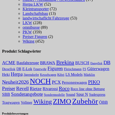
Herpa LKW
(52)
Kleintransporter
(72)
Landschaftsbau
(13)
landwirtschaflicht Fahrzeuge
(53)
LKW
(228)
omnibusse
(89)
PKW
(359)
Preiser Figuren
(2)
Wiking
(452)
Produkt Schlagwörter
Brekina
DB
ACME
BRAWA
Baufahrzeuge
BUSCH
Dampflok
Figuren
Güterwagen
E-Lok
DR
Fleischmann
Diesellok
Feuerwehr
FS
Herpa
Heki
LS Models
Kibri
Märklin
Kesselwagen
Jägerndorfer
NOCH
PIKO
Neuheit2026
PCX
Personenwagen
Roco
Preiser
Revell
Rietze
Rivarossi
Roco line ohne Bettung
Sonderangebote
Spur N
SBB
Sound
Sudexpress
Sondermodelle
Zubehör
ZIMO
Wiking
Tragwagen
ÖBB
Vollmer
Produktbewertungen