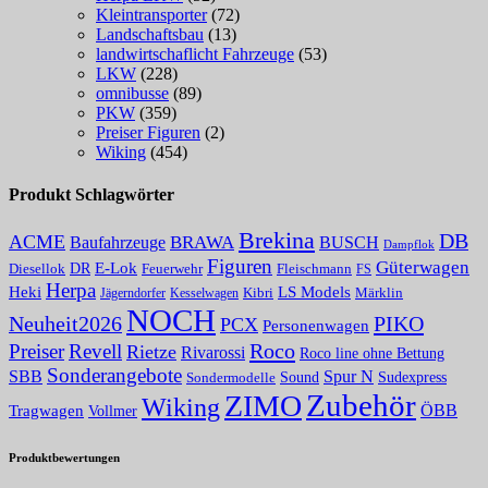
Kleintransporter
(72)
Landschaftsbau
(13)
landwirtschaflicht Fahrzeuge
(53)
LKW
(228)
omnibusse
(89)
PKW
(359)
Preiser Figuren
(2)
Wiking
(454)
Produkt Schlagwörter
Brekina
DB
ACME
BRAWA
Baufahrzeuge
BUSCH
Dampflok
Figuren
Güterwagen
E-Lok
DR
Fleischmann
Diesellok
Feuerwehr
FS
Herpa
Heki
LS Models
Kibri
Märklin
Kesselwagen
Jägerndorfer
NOCH
PIKO
Neuheit2026
PCX
Personenwagen
Roco
Preiser
Revell
Rietze
Rivarossi
Roco line ohne Bettung
Sonderangebote
Spur N
SBB
Sound
Sudexpress
Sondermodelle
Zubehör
ZIMO
Wiking
Tragwagen
ÖBB
Vollmer
Produktbewertungen