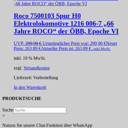
Roco 7500103 Spur H0
Elektrolokomotive 1216 006-7 „66
Jahre ROCO“ der ÖBB, Epoche VI
UVP:
299,90
€
Ursprünglicher Preis war: 299,90 €
Neuer
Preis:
263,89
€
Aktueller Preis ist: 263,89 €.
inkl.MwSt.
inkl. 19 % MwSt.
zzgl.
Versandkosten
Lieferzeit:
Vorbestellung
In den Warenkorb
PRODUKTSUCHE
Suche
×
Nutzen Sie unsere Chat-Funktion über WhatsApp