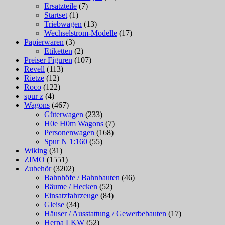
Ersatzteile
(7)
Startset
(1)
Triebwagen
(13)
Wechselstrom-Modelle
(17)
Papierwaren
(3)
Etiketten
(2)
Preiser Figuren
(107)
Revell
(113)
Rietze
(12)
Roco
(122)
spur z
(4)
Wagons
(467)
Güterwagen
(233)
H0e H0m Wagons
(7)
Personenwagen
(168)
Spur N 1:160
(55)
Wiking
(31)
ZIMO
(1551)
Zubehör
(3202)
Bahnhöfe / Bahnbauten
(46)
Bäume / Hecken
(52)
Einsatzfahrzeuge
(84)
Gleise
(34)
Häuser / Ausstattung / Gewerbebauten
(17)
Herpa LKW
(52)