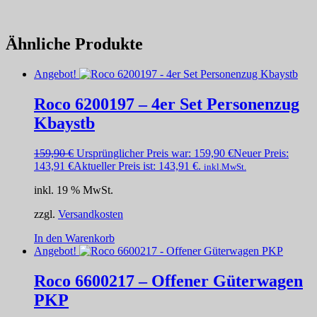
Ähnliche Produkte
Angebot!
Roco 6200197 – 4er Set Personenzug
Kbaystb
159,90
€
Ursprünglicher Preis war: 159,90 €
Neuer Preis:
143,91
€
Aktueller Preis ist: 143,91 €.
inkl.MwSt.
inkl. 19 % MwSt.
zzgl.
Versandkosten
In den Warenkorb
Angebot!
Roco 6600217 – Offener Güterwagen
PKP