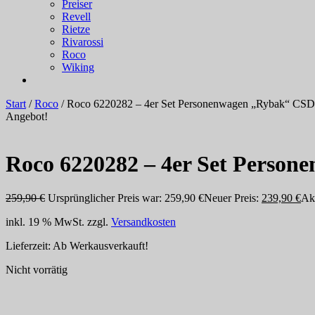
Preiser
Revell
Rietze
Rivarossi
Roco
Wiking
Start
/
Roco
/ Roco 6220282 – 4er Set Personenwagen „Rybak“ CSD
Angebot!
Roco 6220282 – 4er Set Perso
259,90
€
Ursprünglicher Preis war: 259,90 €
Neuer Preis:
239,90
€
Akt
inkl. 19 % MwSt.
zzgl.
Versandkosten
Lieferzeit:
Ab Werkausverkauft!
Nicht vorrätig