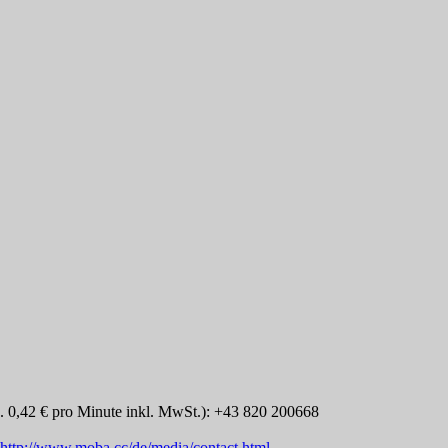
x. 0,42 € pro Minute inkl. MwSt.): +43 820 200668
http://www.moba.cc/de/media/contact.html