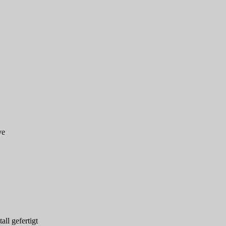
ve
all gefertigt