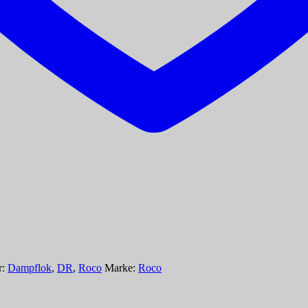
r:
Dampflok
,
DR
,
Roco
Marke:
Roco