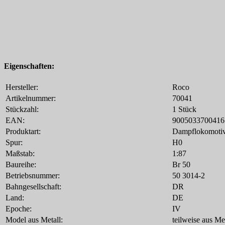
Eigenschaften:
Hersteller:
Roco
Artikelnummer:
70041
Stückzahl:
1 Stück
EAN:
9005033700416
Produktart:
Dampflokomoti
Spur:
H0
Maßstab:
1:87
Baureihe:
Br 50
Betriebsnummer:
50 3014-2
Bahngesellschaft:
DR
Land:
DE
Epoche:
IV
Model aus Metall:
teilweise aus Met