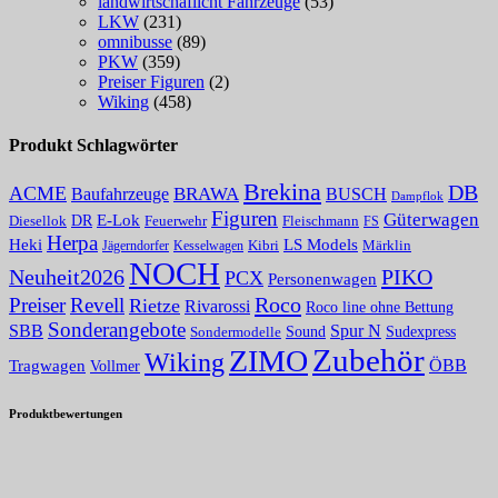
landwirtschaflicht Fahrzeuge
(53)
LKW
(231)
omnibusse
(89)
PKW
(359)
Preiser Figuren
(2)
Wiking
(458)
Produkt Schlagwörter
Brekina
DB
ACME
Baufahrzeuge
BRAWA
BUSCH
Dampflok
Figuren
Güterwagen
E-Lok
DR
Fleischmann
Diesellok
Feuerwehr
FS
Herpa
Heki
LS Models
Kibri
Märklin
Kesselwagen
Jägerndorfer
NOCH
PIKO
Neuheit2026
PCX
Personenwagen
Roco
Preiser
Revell
Rietze
Rivarossi
Roco line ohne Bettung
Sonderangebote
Spur N
SBB
Sound
Sudexpress
Sondermodelle
Zubehör
ZIMO
Wiking
Tragwagen
ÖBB
Vollmer
Produktbewertungen