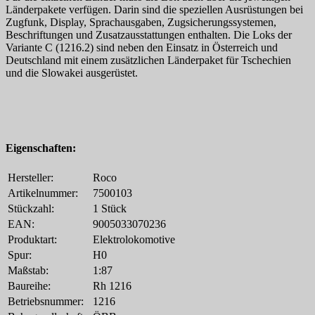
Länderpakete verfügen. Darin sind die speziellen Ausrüstungen bei
Zugfunk, Display, Sprachausgaben, Zugsicherungssystemen,
Beschriftungen und Zusatzausstattungen enthalten. Die Loks der
Variante C (1216.2) sind neben den Einsatz in Österreich und
Deutschland mit einem zusätzlichen Länderpaket für Tschechien
und die Slowakei ausgerüstet.
Eigenschaften:
Hersteller:
Roco
Artikelnummer:
7500103
Stückzahl:
1 Stück
EAN:
9005033070236
Produktart:
Elektrolokomotive
Spur:
H0
Maßstab:
1:87
Baureihe:
Rh 1216
Betriebsnummer:
1216