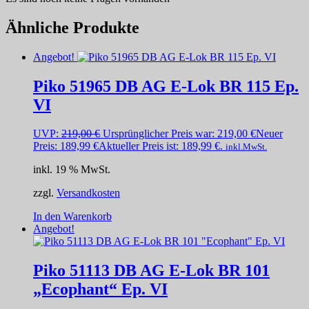
Ähnliche Produkte
Angebot!
Piko 51965 DB AG E-Lok BR 115 Ep.
VI
UVP:
219,00
€
Ursprünglicher Preis war: 219,00 €
Neuer
Preis:
189,99
€
Aktueller Preis ist: 189,99 €.
inkl.MwSt.
inkl. 19 % MwSt.
zzgl.
Versandkosten
In den Warenkorb
Angebot!
Piko 51113 DB AG E-Lok BR 101
„Ecophant“ Ep. VI