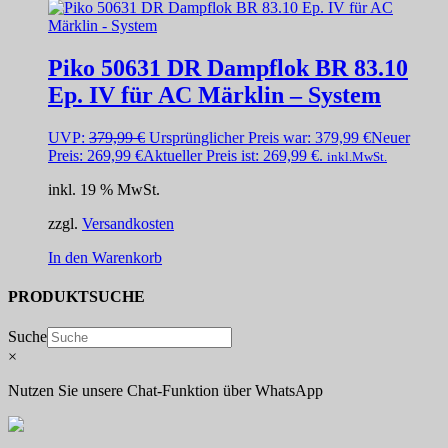
Piko 50631 DR Dampflok BR 83.10
Ep. IV für AC Märklin – System
UVP:
379,99
€
Ursprünglicher Preis war: 379,99 €
Neuer
Preis:
269,99
€
Aktueller Preis ist: 269,99 €.
inkl.MwSt.
inkl. 19 % MwSt.
zzgl.
Versandkosten
In den Warenkorb
PRODUKTSUCHE
Suche
×
Nutzen Sie unsere Chat-Funktion über WhatsApp