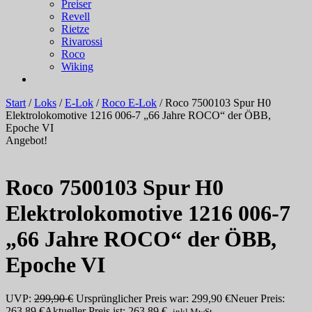
Preiser
Revell
Rietze
Rivarossi
Roco
Wiking
Start
/
Loks
/
E-Lok
/
Roco E-Lok
/ Roco 7500103 Spur H0
Elektrolokomotive 1216 006-7 „66 Jahre ROCO“ der ÖBB,
Epoche VI
Angebot!
Roco 7500103 Spur H0
Elektrolokomotive 1216 006-7
„66 Jahre ROCO“ der ÖBB,
Epoche VI
UVP:
299,90
€
Ursprünglicher Preis war: 299,90 €
Neuer Preis:
263,89
€
Aktueller Preis ist: 263,89 €.
inkl.MwSt.