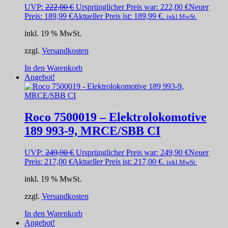
UVP:
222,00
€
Ursprünglicher Preis war: 222,00 €
Neuer
Preis:
189,99
€
Aktueller Preis ist: 189,99 €.
inkl.MwSt.
inkl. 19 % MwSt.
zzgl.
Versandkosten
In den Warenkorb
Angebot!
Roco 7500019 – Elektrolokomotive
189 993-9, MRCE/SBB CI
UVP:
249,90
€
Ursprünglicher Preis war: 249,90 €
Neuer
Preis:
217,00
€
Aktueller Preis ist: 217,00 €.
inkl.MwSt.
inkl. 19 % MwSt.
zzgl.
Versandkosten
In den Warenkorb
Angebot!