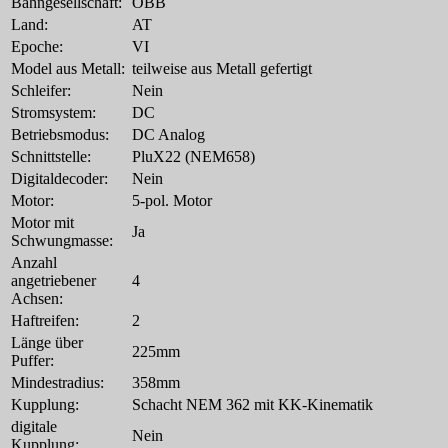
Bahngesellschaft:
ÖBB
Land:
AT
Epoche:
VI
Model aus Metall:
teilweise aus Metall gefertigt
Schleifer:
Nein
Stromsystem:
DC
Betriebsmodus:
DC Analog
Schnittstelle:
PluX22 (NEM658)
Digitaldecoder:
Nein
Motor:
5-pol. Motor
Motor mit
Ja
Schwungmasse:
Anzahl
angetriebener
4
Achsen:
Haftreifen:
2
Länge über
225mm
Puffer:
Mindestradius:
358mm
Kupplung:
Schacht NEM 362 mit KK-Kinematik
digitale
Nein
Kupplung: