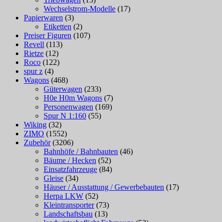
Wechselstrom-Modelle
(17)
Papierwaren
(3)
Etiketten
(2)
Preiser Figuren
(107)
Revell
(113)
Rietze
(12)
Roco
(122)
spur z
(4)
Wagons
(468)
Güterwagen
(233)
H0e H0m Wagons
(7)
Personenwagen
(169)
Spur N 1:160
(55)
Wiking
(32)
ZIMO
(1552)
Zubehör
(3206)
Bahnhöfe / Bahnbauten
(46)
Bäume / Hecken
(52)
Einsatzfahrzeuge
(84)
Gleise
(34)
Häuser / Ausstattung / Gewerbebauten
(17)
Herpa LKW
(52)
Kleintransporter
(73)
Landschaftsbau
(13)