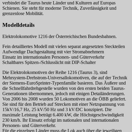
verbindet die Taurus heute Länder und Kulturen auf Europas
Schienen. Sie steht für moderne Technik, Zuverlässigkeit und
grenzenlose Mobilität.
Modelldetails
Elektrolokomotive 1216 der Österreichischen Bundesbahnen.
Fein detailliertes Modell mit vielen separat angesetzten Steckteilen
Aufwendige Dachgestaltung mit vier Stromabnehmern
Einsatz im internationalen Personen- und Güterverkehr
Schaltbares Spitzen-/Schlusslicht mit DIP-Schalter
Die Elektrolokomotiven der Reihe 1216 (Taurus 3), sind
Mehrsystem-Drehstrom-Universallokomotiven, die auf der Technik
der Siemens-EuroSprinter-Typenfamilie basieren. Das Äußere und
die Schnellfahrdrehgestelle wurden von den ersten beiden Taurus-
Generationen übernommen, jedoch mit einigen Detailänderungen.
Von 2006 bis 2008 wurden 50 Lokomotiven an die ÖBB geliefert.
Sie sind für den Betrieb auf Strecken mit einer Netzspannung von
15kV/16,7 Hz, 25 kV/50 Hz und 3 kV/DC konzipiert. Die
maximale Leistung beträgt 6.400 kW, die Höchstgeschwindigkeit
230 km/h. Ihr Einsatz erfolgt im nationalen und internationalen
Personen- und Güterverkehr.
Für die einzelnen Länder muss die Lok auch über die jeweiligen