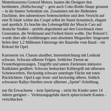
Mutterkonzerns General Motors, bauten die Designer den
berühmten „Hüftschwung“ – gern auch Coke-Bottle-Shape genannt
– in die hintere Seitenlinie ein. Zusammen mit der fließenden
Dachlinie, den rahmenlosen Seitenscheiben und dem Verzicht auf
eine B-Säule wirkte das Coupé selbst im Stand dynamisch, elegant
und sportlich. Es brachte das Lebensgefühl der Muscle Cars auf
deutsche Straßen – perfekt abgestimmt auf den Geschmack einer
Generation, die Wohlstand und Freiheit feiern wollte. Der Rekord C
wurde über alle Ausführungen zum absoluten Megaseller: Insgesamt
liefen über 1,2 Millionen Fahrzeuge der Baureihe vom Band – ein
Rekord für Opel.
Karosserie rot. Chassis alusilber, Inneneinrichtung mit Lenkrad
schwarz. Schwarz-silberne Felgen. Seitlicher Zierrat an
Fensterbegrenzungen, Türgriffe und untere Zierleisten inklusive
Radkästen gesilbert. Schwarz bedruckter Kühlergrill mit silbernen
Scheinwerfern. Heckseitig schwarz unterlegte Fläche mit roten
Rücklichtern. Opel-Logo front- und heckseitig silbern. Seitlich
schwarzer Rallye-Streifen sowie silberner „Sprint“-Schriftzug.
nur für Erwachsene – kein Spielzeug – nicht für Kinder unter 14
Jahren geeignet – Verletzungsgefahr durch spitze/scharfe Kanten -
verschlucken