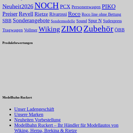
NOCH
PIKO
Neuheit2026
PCX
Personenwagen
Roco
Preiser
Revell
Rietze
Rivarossi
Roco line ohne Bettung
Sonderangebote
Spur N
SBB
Sound
Sudexpress
Sondermodelle
Zubehör
ZIMO
Wiking
Tragwagen
ÖBB
Vollmer
Produktbewertungen
Modellbahn-Ruckert
Unser Ladengeschäft
Unsere Marken
Neuheiten Vorbestellung
Modellbahn Ruckert – Ihr Händler für Modellautos von
Wiking, Herpa, Brekina & Rietze