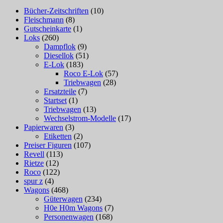
Bücher-Zeitschriften
(10)
Fleischmann
(8)
Gutscheinkarte
(1)
Loks
(260)
Dampflok
(9)
Diesellok
(51)
E-Lok
(183)
Roco E-Lok
(57)
Triebwagen
(28)
Ersatzteile
(7)
Startset
(1)
Triebwagen
(13)
Wechselstrom-Modelle
(17)
Papierwaren
(3)
Etiketten
(2)
Preiser Figuren
(107)
Revell
(113)
Rietze
(12)
Roco
(122)
spur z
(4)
Wagons
(468)
Güterwagen
(234)
H0e H0m Wagons
(7)
Personenwagen
(168)