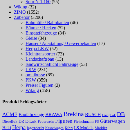
Spur N 1:160
(55)
Wiking
(32)
ZIMO
(1552)
Zubehör
(3206)
Bahnhöfe / Bahnbauten
(46)
Bäume / Hecken
(52)
Einsatzfahrzeuge
(84)
Gleise
(34)
Häuser / Ausstattung / Gewerbebauten
(17)
Herpa LKW
(52)
Kleintransporter
(73)
Landschaftsbau
(13)
landwirtschaflicht Fahrzeuge
(53)
LKW
(231)
omnibusse
(89)
PKW
(359)
Preiser Figuren
(2)
Wiking
(458)
Produkt Schlagwörter
Brekina
DB
ACME
Baufahrzeuge
BRAWA
BUSCH
Dampflok
Figuren
Güterwagen
E-Lok
DR
Fleischmann
Diesellok
Feuerwehr
FS
Herpa
Heki
LS Models
Kibri
Märklin
Kesselwagen
Jägerndorfer