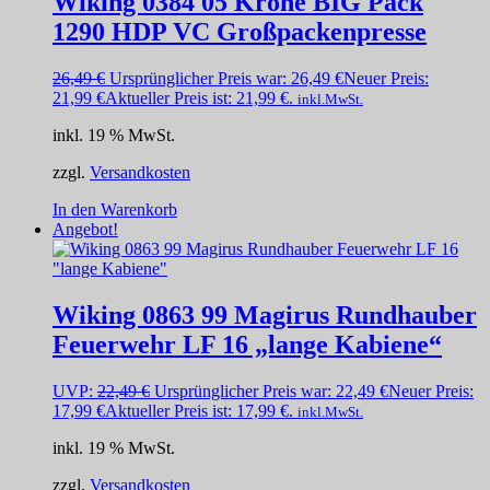
Wiking 0384 05 Krone BIG Pack
1290 HDP VC Großpackenpresse
26,49
€
Ursprünglicher Preis war: 26,49 €
Neuer Preis:
21,99
€
Aktueller Preis ist: 21,99 €.
inkl.MwSt.
inkl. 19 % MwSt.
zzgl.
Versandkosten
In den Warenkorb
Angebot!
Wiking 0863 99 Magirus Rundhauber
Feuerwehr LF 16 „lange Kabiene“
UVP:
22,49
€
Ursprünglicher Preis war: 22,49 €
Neuer Preis:
17,99
€
Aktueller Preis ist: 17,99 €.
inkl.MwSt.
inkl. 19 % MwSt.
zzgl.
Versandkosten