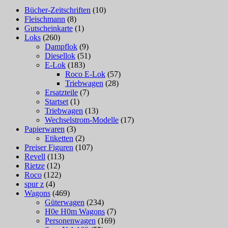
Bücher-Zeitschriften
(10)
Fleischmann
(8)
Gutscheinkarte
(1)
Loks
(260)
Dampflok
(9)
Diesellok
(51)
E-Lok
(183)
Roco E-Lok
(57)
Triebwagen
(28)
Ersatzteile
(7)
Startset
(1)
Triebwagen
(13)
Wechselstrom-Modelle
(17)
Papierwaren
(3)
Etiketten
(2)
Preiser Figuren
(107)
Revell
(113)
Rietze
(12)
Roco
(122)
spur z
(4)
Wagons
(469)
Güterwagen
(234)
H0e H0m Wagons
(7)
Personenwagen
(169)