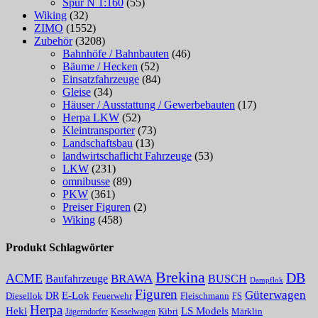
Spur N 1:160
(55)
Wiking
(32)
ZIMO
(1552)
Zubehör
(3208)
Bahnhöfe / Bahnbauten
(46)
Bäume / Hecken
(52)
Einsatzfahrzeuge
(84)
Gleise
(34)
Häuser / Ausstattung / Gewerbebauten
(17)
Herpa LKW
(52)
Kleintransporter
(73)
Landschaftsbau
(13)
landwirtschaflicht Fahrzeuge
(53)
LKW
(231)
omnibusse
(89)
PKW
(361)
Preiser Figuren
(2)
Wiking
(458)
Produkt Schlagwörter
Brekina
DB
ACME
Baufahrzeuge
BRAWA
BUSCH
Dampflok
Figuren
Güterwagen
E-Lok
DR
Fleischmann
Diesellok
Feuerwehr
FS
Herpa
Heki
LS Models
Kibri
Märklin
Kesselwagen
Jägerndorfer