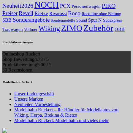
NOCH
PIKO
Neuheit2026
PCX
Personenwagen
Roco
Preiser
Revell
Rietze
Rivarossi
Roco line ohne Bettung
Sonderangebote
Spur N
SBB
Sound
Sudexpress
Sondermodelle
Zubehör
ZIMO
Wiking
Tragwagen
ÖBB
Vollmer
Produktbewertungen
Onlineshop Ruckert
Shop-Bewertung
4.78 / 5
Produktbewertung
5.00 / 5
39 Rezensionen
Modellbahn-Ruckert
Unser Ladengeschäft
Unsere Marken
Neuheiten Vorbestellung
Modellbahn Ruckert – Ihr Händler für Modellautos von
Wiking, Herpa, Brekina & Rietze
Modellbahn Ruckert: Modellbahn und vieles mehr