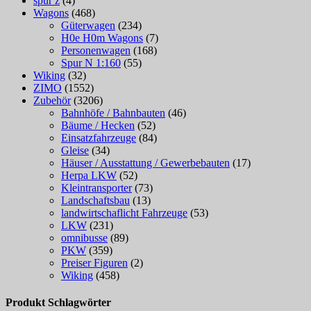
spur z
(4)
Wagons
(468)
Güterwagen
(234)
H0e H0m Wagons
(7)
Personenwagen
(168)
Spur N 1:160
(55)
Wiking
(32)
ZIMO
(1552)
Zubehör
(3206)
Bahnhöfe / Bahnbauten
(46)
Bäume / Hecken
(52)
Einsatzfahrzeuge
(84)
Gleise
(34)
Häuser / Ausstattung / Gewerbebauten
(17)
Herpa LKW
(52)
Kleintransporter
(73)
Landschaftsbau
(13)
landwirtschaflicht Fahrzeuge
(53)
LKW
(231)
omnibusse
(89)
PKW
(359)
Preiser Figuren
(2)
Wiking
(458)
Produkt Schlagwörter