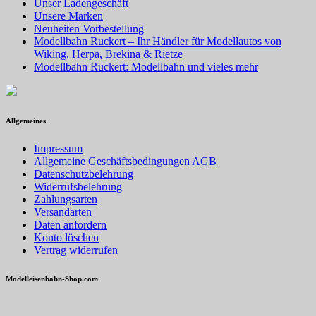
Unser Ladengeschäft
Unsere Marken
Neuheiten Vorbestellung
Modellbahn Ruckert – Ihr Händler für Modellautos von
Wiking, Herpa, Brekina & Rietze
Modellbahn Ruckert: Modellbahn und vieles mehr
Allgemeines
Impressum
Allgemeine Geschäftsbedingungen AGB
Datenschutzbelehrung
Widerrufsbelehrung
Zahlungsarten
Versandarten
Daten anfordern
Konto löschen
Vertrag widerrufen
Modelleisenbahn-Shop.com