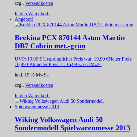
zzgl.
Versandkosten
In den Warenkorb
Angebot!
Brekina PCX 870144 Aston Martin
DB7 Cabrio met.-grün
UVP:
19,90
€
Ursprünglicher Preis war: 19,90 €
Neuer Preis:
16,99
€
Aktueller Preis ist: 16,99 €.
inkl.MwSt.
inkl. 19 % MwSt.
zzgl.
Versandkosten
In den Warenkorb
Wiking Volkswagen Audi 50
Sondermodell Spielwarenmesse 2013