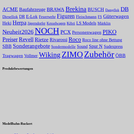
Brekina
DB
ACME
Baufahrzeuge
BRAWA
BUSCH
Dampflok
Figuren
Güterwagen
E-Lok
DR
Fleischmann
Diesellok
Feuerwehr
FS
Herpa
Heki
LS Models
Kibri
Märklin
Kesselwagen
Jägerndorfer
NOCH
PIKO
Neuheit2026
PCX
Personenwagen
Roco
Preiser
Revell
Rietze
Rivarossi
Roco line ohne Bettung
Sonderangebote
Spur N
SBB
Sound
Sudexpress
Sondermodelle
Zubehör
ZIMO
Wiking
Tragwagen
ÖBB
Vollmer
Produktbewertungen
Modellbahn-Ruckert