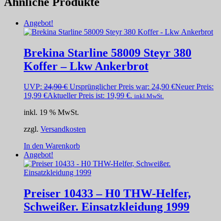
Ähnliche Produkte
Angebot!
Brekina Starline 58009 Steyr 380
Koffer – Lkw Ankerbrot
UVP:
24,90
€
Ursprünglicher Preis war: 24,90 €
Neuer Preis:
19,99
€
Aktueller Preis ist: 19,99 €.
inkl.MwSt.
inkl. 19 % MwSt.
zzgl.
Versandkosten
In den Warenkorb
Angebot!
Preiser 10433 – H0 THW-Helfer,
Schweißer. Einsatzkleidung 1999