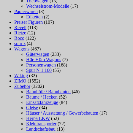
Triebwagen
(13)
Wechselstrom-Modelle
(17)
Papierwaren
(3)
Etiketten
(2)
Preiser Figuren
(107)
Revell
(113)
Rietze
(12)
Roco
(122)
spur z
(4)
Wagons
(467)
Güterwagen
(233)
H0e H0m Wagons
(7)
Personenwagen
(168)
Spur N 1:160
(55)
Wiking
(32)
ZIMO
(1552)
Zubehör
(3202)
Bahnhöfe / Bahnbauten
(46)
Bäume / Hecken
(52)
Einsatzfahrzeuge
(84)
Gleise
(34)
Häuser / Ausstattung / Gewerbebauten
(17)
Herpa LKW
(52)
Kleintransporter
(72)
Landschaftsbau
(13)