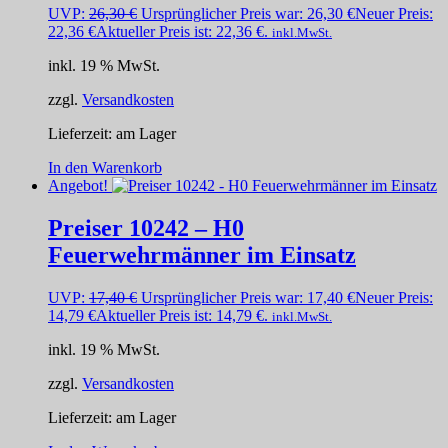
UVP:
26,30
€
Ursprünglicher Preis war: 26,30 €
Neuer Preis:
22,36
€
Aktueller Preis ist: 22,36 €.
inkl.MwSt.
inkl. 19 % MwSt.
zzgl.
Versandkosten
Lieferzeit:
am Lager
In den Warenkorb
Angebot!
Preiser 10242 – H0
Feuerwehrmänner im Einsatz
UVP:
17,40
€
Ursprünglicher Preis war: 17,40 €
Neuer Preis:
14,79
€
Aktueller Preis ist: 14,79 €.
inkl.MwSt.
inkl. 19 % MwSt.
zzgl.
Versandkosten
Lieferzeit:
am Lager