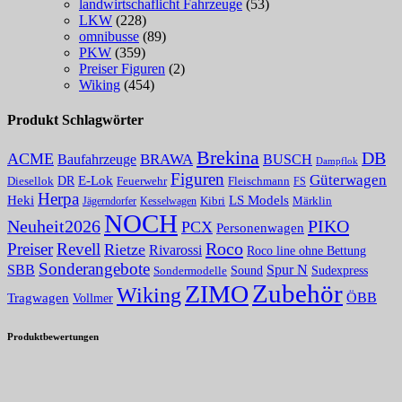
landwirtschaflicht Fahrzeuge
(53)
LKW
(228)
omnibusse
(89)
PKW
(359)
Preiser Figuren
(2)
Wiking
(454)
Produkt Schlagwörter
Brekina
DB
ACME
BRAWA
Baufahrzeuge
BUSCH
Dampflok
Figuren
Güterwagen
E-Lok
DR
Fleischmann
Diesellok
Feuerwehr
FS
Herpa
Heki
LS Models
Kibri
Märklin
Kesselwagen
Jägerndorfer
NOCH
PIKO
Neuheit2026
PCX
Personenwagen
Roco
Preiser
Revell
Rietze
Rivarossi
Roco line ohne Bettung
Sonderangebote
Spur N
SBB
Sound
Sudexpress
Sondermodelle
Zubehör
ZIMO
Wiking
Tragwagen
ÖBB
Vollmer
Produktbewertungen