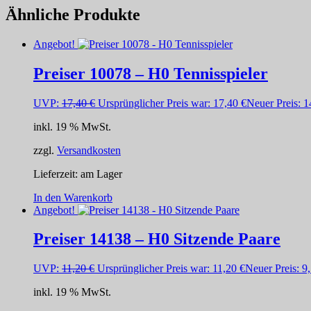
Ähnliche Produkte
Angebot!
Preiser 10078 – H0 Tennisspieler
UVP:
17,40
€
Ursprünglicher Preis war: 17,40 €
Neuer Preis:
1
inkl. 19 % MwSt.
zzgl.
Versandkosten
Lieferzeit:
am Lager
In den Warenkorb
Angebot!
Preiser 14138 – H0 Sitzende Paare
UVP:
11,20
€
Ursprünglicher Preis war: 11,20 €
Neuer Preis:
9
inkl. 19 % MwSt.