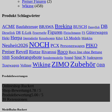
Preiser Figuren
(2)
Wiking
(458)
Produkt Schlagwörter
Brekina
DB
ACME
Baufahrzeuge
BRAWA
BUSCH
Dampflok
Figuren
Güterwagen
E-Lok
DR
Fleischmann
Diesellok
Feuerwehr
FS
Herpa
Heki
LS Models
Kibri
Märklin
Kesselwagen
Jägerndorfer
NOCH
PIKO
Neuheit2026
PCX
Personenwagen
Roco
Preiser
Revell
Rietze
Rivarossi
Roco line ohne Bettung
Sonderangebote
Spur N
SBB
Sound
Sudexpress
Sondermodelle
Zubehör
ZIMO
Wiking
Tragwagen
ÖBB
Vollmer
Produktbewertungen
Onlineshop Ruckert
Shop-Bewertung
4.78 / 5
Produktbewertung
5.00 / 5
39 Rezensionen
Modellbahn-Ruckert