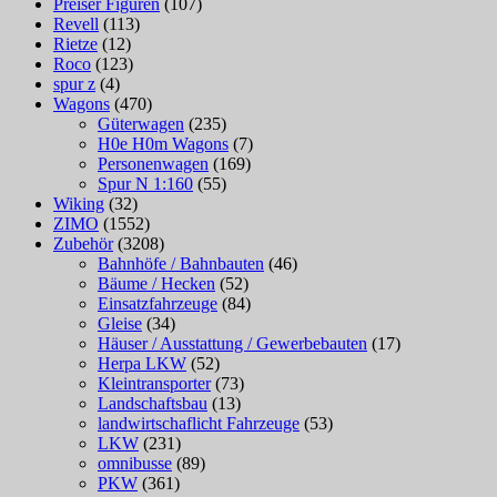
Preiser Figuren
(107)
Revell
(113)
Rietze
(12)
Roco
(123)
spur z
(4)
Wagons
(470)
Güterwagen
(235)
H0e H0m Wagons
(7)
Personenwagen
(169)
Spur N 1:160
(55)
Wiking
(32)
ZIMO
(1552)
Zubehör
(3208)
Bahnhöfe / Bahnbauten
(46)
Bäume / Hecken
(52)
Einsatzfahrzeuge
(84)
Gleise
(34)
Häuser / Ausstattung / Gewerbebauten
(17)
Herpa LKW
(52)
Kleintransporter
(73)
Landschaftsbau
(13)
landwirtschaflicht Fahrzeuge
(53)
LKW
(231)
omnibusse
(89)
PKW
(361)