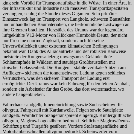
ging sein Vorbild für Transportaufträge in die Wüste. In einer Ära, in
der Infrastruktur und Industrie nach massiven Transportkapazitäten
verlangten, schlug die Stunde dieses Giganten. Sein primärer
Einsatzzweck lag im Transport von Langholz, schweren Baustählen
und unhandlichen Baumaterialien, die herkömmliche Lastwagen an
ihre Grenzen brachten. Herzstück des Uranus war der legendäre,
luftgekühlte V12-Motor von Klöckner-Humboldt-Deutz, der nicht
nur für seine enorme Zugkraft, sondern auch für seine
Unverwüstlichkeit unter extremen klimatischen Bedingungen
bekannt war. Dank des Allradantriebs und der robusten Bauweise
meisterte der Rungensattelzug unwegsames Gelände, tiefe
Schlammpfade in Wäldern und staubige Großbaustellen mit
stoischer Gelassenheit. Die Rungen – stabile vertikale Stützen am
Auflieger – sicherten die tonnenschwere Ladung gegen seitliches
Verrutschen, was den sicheren Transport der Ladung erst
ermöglichte. Der Uranus war kein Fahrzeug für den feinen Asphalt,
sondern ein Arbeitstier für das Grobe, das dort weitermachte, wo
andere hängenblieben.
Fahrerhaus sandgelb, Inneneinrichtung sowie Suchscheinwerfer
olivgrau. Fahrgestell mit Kardanwelle, Felgen sowie Sattelplatte
sandgelb. Warnlichter orangetransparent eingefügt. Kühlergrillfläche
olivgrau, Magirus-Logo silbern bedruckt. Seitlicher Magirus-Deutz-
Schriftzug und Türgriffe gesilbert. Vordere Stoßstangenfläche und
Motorhaubenschnallen olivgrau bedruckt. Scheinwerfer vorn