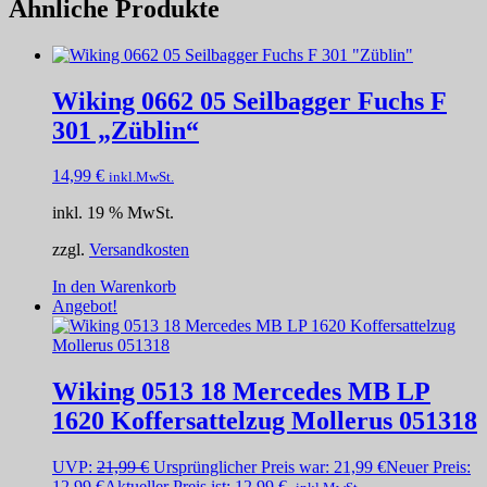
Ähnliche Produkte
Wiking 0662 05 Seilbagger Fuchs F
301 „Züblin“
14,99
€
inkl.MwSt.
inkl. 19 % MwSt.
zzgl.
Versandkosten
In den Warenkorb
Angebot!
Wiking 0513 18 Mercedes MB LP
1620 Koffersattelzug Mollerus 051318
UVP:
21,99
€
Ursprünglicher Preis war: 21,99 €
Neuer Preis:
12,99
€
Aktueller Preis ist: 12,99 €.