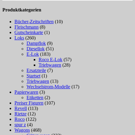
Produktkategorien
Bücher-Zeitschriften
(10)
Fleischmann
(8)
Gutscheinkarte
(1)
Loks
(260)
Dampflok
(9)
Diesellok
(51)
E-Lok
(183)
Roco E-Lok
(57)
Triebwagen
(28)
Ersatzteile
(7)
Startset
(1)
Triebwagen
(13)
Wechselstrom-Modelle
(17)
Papierwaren
(3)
Etiketten
(2)
Preiser Figuren
(107)
Revell
(113)
Rietze
(12)
Roco
(122)
spur z
(4)
Wagons
(468)