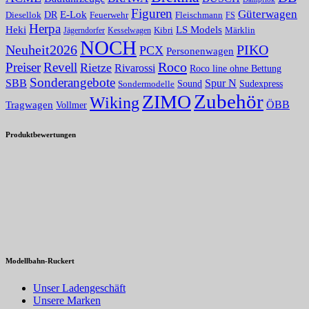
Figuren
Güterwagen
E-Lok
DR
Fleischmann
Diesellok
Feuerwehr
FS
Herpa
Heki
LS Models
Kibri
Märklin
Kesselwagen
Jägerndorfer
NOCH
PIKO
Neuheit2026
PCX
Personenwagen
Roco
Preiser
Revell
Rietze
Rivarossi
Roco line ohne Bettung
Sonderangebote
Spur N
SBB
Sound
Sudexpress
Sondermodelle
Zubehör
ZIMO
Wiking
Tragwagen
ÖBB
Vollmer
Produktbewertungen
Modellbahn-Ruckert
Unser Ladengeschäft
Unsere Marken