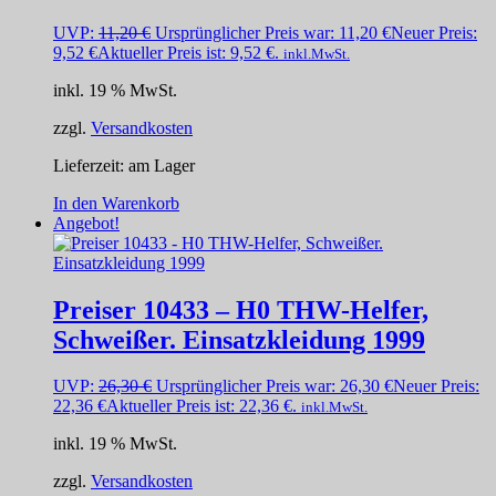
UVP:
11,20
€
Ursprünglicher Preis war: 11,20 €
Neuer Preis:
9,52
€
Aktueller Preis ist: 9,52 €.
inkl.MwSt.
inkl. 19 % MwSt.
zzgl.
Versandkosten
Lieferzeit:
am Lager
In den Warenkorb
Angebot!
Preiser 10433 – H0 THW-Helfer,
Schweißer. Einsatzkleidung 1999
UVP:
26,30
€
Ursprünglicher Preis war: 26,30 €
Neuer Preis:
22,36
€
Aktueller Preis ist: 22,36 €.
inkl.MwSt.
inkl. 19 % MwSt.
zzgl.
Versandkosten