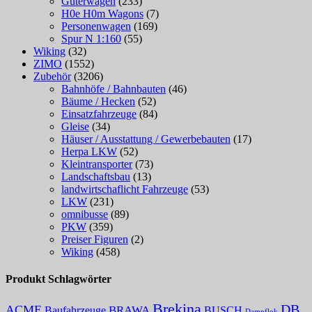
Güterwagen
(233)
H0e H0m Wagons
(7)
Personenwagen
(169)
Spur N 1:160
(55)
Wiking
(32)
ZIMO
(1552)
Zubehör
(3206)
Bahnhöfe / Bahnbauten
(46)
Bäume / Hecken
(52)
Einsatzfahrzeuge
(84)
Gleise
(34)
Häuser / Ausstattung / Gewerbebauten
(17)
Herpa LKW
(52)
Kleintransporter
(73)
Landschaftsbau
(13)
landwirtschaflicht Fahrzeuge
(53)
LKW
(231)
omnibusse
(89)
PKW
(359)
Preiser Figuren
(2)
Wiking
(458)
Produkt Schlagwörter
Brekina
DB
ACME
Baufahrzeuge
BRAWA
BUSCH
Dampflok