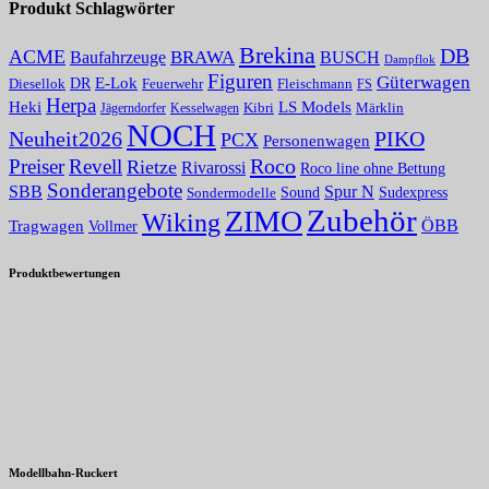
Produkt Schlagwörter
Brekina
DB
ACME
Baufahrzeuge
BRAWA
BUSCH
Dampflok
Figuren
Güterwagen
E-Lok
DR
Fleischmann
Diesellok
Feuerwehr
FS
Herpa
Heki
LS Models
Kibri
Märklin
Kesselwagen
Jägerndorfer
NOCH
PIKO
Neuheit2026
PCX
Personenwagen
Roco
Preiser
Revell
Rietze
Rivarossi
Roco line ohne Bettung
Sonderangebote
Spur N
SBB
Sound
Sudexpress
Sondermodelle
Zubehör
ZIMO
Wiking
Tragwagen
ÖBB
Vollmer
Produktbewertungen
Modellbahn-Ruckert