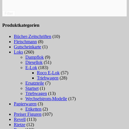
Filter
Produktkategorien
Bücher-Zeitschriften
(10)
Fleischmann
(8)
Gutscheinkarte
(1)
Loks
(260)
Dampflok
(9)
Diesellok
(51)
E-Lok
(183)
Roco E-Lok
(57)
Triebwagen
(28)
Ersatzteile
(7)
Startset
(1)
Triebwagen
(13)
Wechselstrom-Modelle
(17)
Papierwaren
(3)
Etiketten
(2)
Preiser Figuren
(107)
Revell
(113)
Rietze
(12)