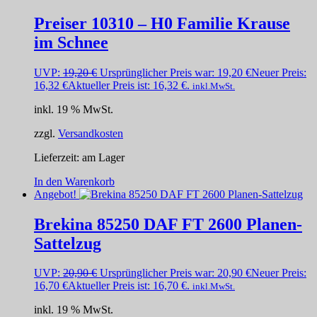
Preiser 10310 – H0 Familie Krause
im Schnee
UVP:
19,20
€
Ursprünglicher Preis war: 19,20 €
Neuer Preis:
16,32
€
Aktueller Preis ist: 16,32 €.
inkl.MwSt.
inkl. 19 % MwSt.
zzgl.
Versandkosten
Lieferzeit:
am Lager
In den Warenkorb
Angebot!
Brekina 85250 DAF FT 2600 Planen-
Sattelzug
UVP:
20,90
€
Ursprünglicher Preis war: 20,90 €
Neuer Preis:
16,70
€
Aktueller Preis ist: 16,70 €.
inkl.MwSt.
inkl. 19 % MwSt.