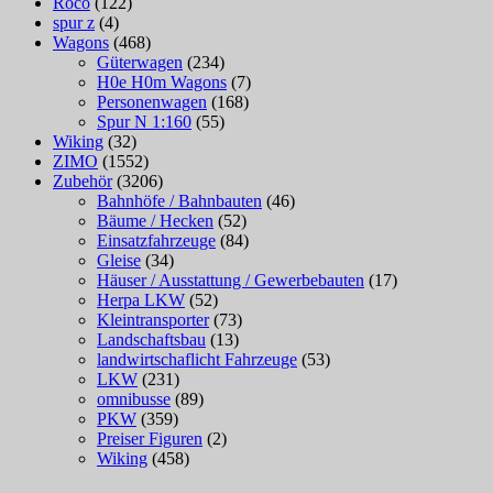
Roco
(122)
spur z
(4)
Wagons
(468)
Güterwagen
(234)
H0e H0m Wagons
(7)
Personenwagen
(168)
Spur N 1:160
(55)
Wiking
(32)
ZIMO
(1552)
Zubehör
(3206)
Bahnhöfe / Bahnbauten
(46)
Bäume / Hecken
(52)
Einsatzfahrzeuge
(84)
Gleise
(34)
Häuser / Ausstattung / Gewerbebauten
(17)
Herpa LKW
(52)
Kleintransporter
(73)
Landschaftsbau
(13)
landwirtschaflicht Fahrzeuge
(53)
LKW
(231)
omnibusse
(89)
PKW
(359)
Preiser Figuren
(2)
Wiking
(458)