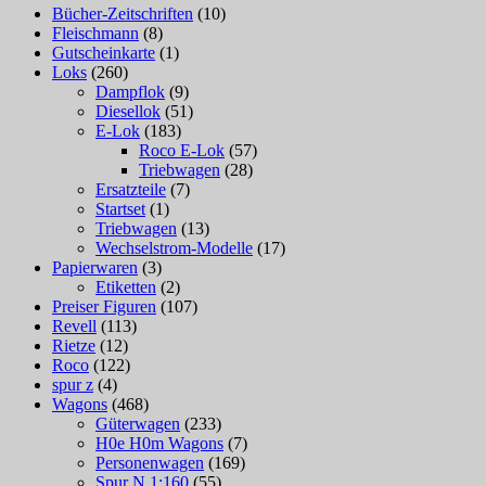
Bücher-Zeitschriften
(10)
Fleischmann
(8)
Gutscheinkarte
(1)
Loks
(260)
Dampflok
(9)
Diesellok
(51)
E-Lok
(183)
Roco E-Lok
(57)
Triebwagen
(28)
Ersatzteile
(7)
Startset
(1)
Triebwagen
(13)
Wechselstrom-Modelle
(17)
Papierwaren
(3)
Etiketten
(2)
Preiser Figuren
(107)
Revell
(113)
Rietze
(12)
Roco
(122)
spur z
(4)
Wagons
(468)
Güterwagen
(233)
H0e H0m Wagons
(7)
Personenwagen
(169)
Spur N 1:160
(55)