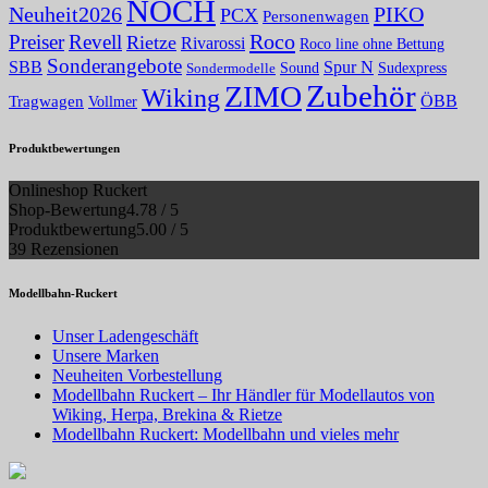
NOCH
PIKO
Neuheit2026
PCX
Personenwagen
Roco
Preiser
Revell
Rietze
Rivarossi
Roco line ohne Bettung
Sonderangebote
Spur N
SBB
Sound
Sudexpress
Sondermodelle
Zubehör
ZIMO
Wiking
Tragwagen
ÖBB
Vollmer
Produktbewertungen
Onlineshop Ruckert
Shop-Bewertung
4.78 / 5
Produktbewertung
5.00 / 5
39 Rezensionen
Modellbahn-Ruckert
Unser Ladengeschäft
Unsere Marken
Neuheiten Vorbestellung
Modellbahn Ruckert – Ihr Händler für Modellautos von
Wiking, Herpa, Brekina & Rietze
Modellbahn Ruckert: Modellbahn und vieles mehr