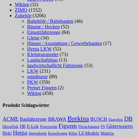
Wiking
(32)
ZIMO
(1552)
Zubehör
(3206)
Bahnhöfe / Bahnbauten
(46)
Bäume / Hecken
(52)
Einsatzfahrzeuge
(84)
Gleise
(34)
Häuser / Ausstattung / Gewerbebauten
(17)
Herpa LKW
(52)
Kleintransporter
(73)
Landschaftsbau
(13)
landwirtschaflicht Fahrzeuge
(53)
LKW
(231)
omnibusse
(89)
PKW
(359)
Preiser Figuren
(2)
Wiking
(458)
Produkt Schlagwörter
Brekina
DB
ACME
Baufahrzeuge
BRAWA
BUSCH
Dampflok
Figuren
Güterwagen
E-Lok
DR
Fleischmann
Diesellok
Feuerwehr
FS
Herpa
Heki
LS Models
Kibri
Märklin
Kesselwagen
Jägerndorfer