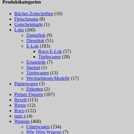
Produktkategorien
Bücher-Zeitschriften
(10)
Fleischmann
(8)
Gutscheinkarte
(1)
Loks
(260)
Dampflok
(9)
Diesellok
(51)
E-Lok
(183)
Roco E-Lok
(57)
Triebwagen
(28)
Ersatzteile
(7)
Startset
(1)
Triebwagen
(13)
Wechselstrom-Modelle
(17)
Papierwaren
(3)
Etiketten
(2)
Preiser Figuren
(107)
Revell
(113)
Rietze
(12)
Roco
(122)
spur z
(4)
Wagons
(468)
Güterwagen
(234)
H0e H0m Wagons
(7)