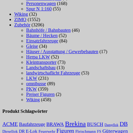
Personenwagen
(168)
Spur N 1:160
(55)
Wiking
(32)
ZIMO
(1552)
Zubehör
(3206)
Bahnhöfe / Bahnbauten
(46)
Bäume / Hecken
(52)
Einsatzfahrzeuge
(84)
Gleise
(34)
Häuser / Ausstattung / Gewerbebauten
(17)
Herpa LKW
(52)
Kleintransporter
(73)
Landschaftsbau
(13)
landwirtschaflicht Fahrzeuge
(53)
LKW
(231)
omnibusse
(89)
PKW
(359)
Preiser Figuren
(2)
Wiking
(458)
Produkt Schlagwörter
Brekina
DB
ACME
Baufahrzeuge
BRAWA
BUSCH
Dampflok
Figuren
Güterwagen
E-Lok
DR
Fleischmann
Diesellok
Feuerwehr
FS