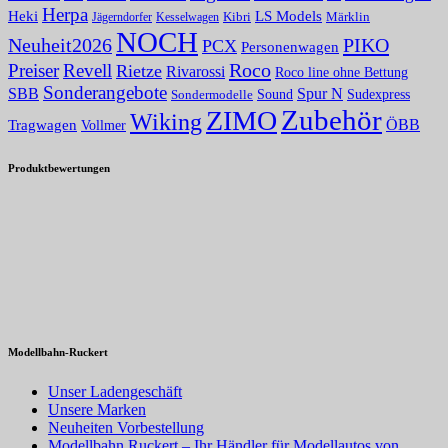
Herpa
Heki
LS Models
Kibri
Märklin
Kesselwagen
Jägerndorfer
NOCH
PIKO
Neuheit2026
PCX
Personenwagen
Roco
Preiser
Revell
Rietze
Rivarossi
Roco line ohne Bettung
Sonderangebote
Spur N
SBB
Sound
Sudexpress
Sondermodelle
Zubehör
ZIMO
Wiking
Tragwagen
ÖBB
Vollmer
Produktbewertungen
Modellbahn-Ruckert
Unser Ladengeschäft
Unsere Marken
Neuheiten Vorbestellung
Modellbahn Ruckert – Ihr Händler für Modellautos von