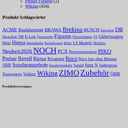
Preiser Figuren
(2)
Wiking
(454)
Produkt Schlagwörter
Brekina
DB
ACME
BRAWA
Baufahrzeuge
BUSCH
Dampflok
Figuren
Güterwagen
E-Lok
DR
Fleischmann
Diesellok
Feuerwehr
FS
Herpa
Heki
LS Models
Kibri
Märklin
Kesselwagen
Jägerndorfer
NOCH
PIKO
Neuheit2026
PCX
Personenwagen
Roco
Preiser
Revell
Rietze
Rivarossi
Roco line ohne Bettung
Sonderangebote
Spur N
SBB
Sound
Sudexpress
Sondermodelle
Zubehör
ZIMO
Wiking
Tragwagen
ÖBB
Vollmer
Produktbewertungen