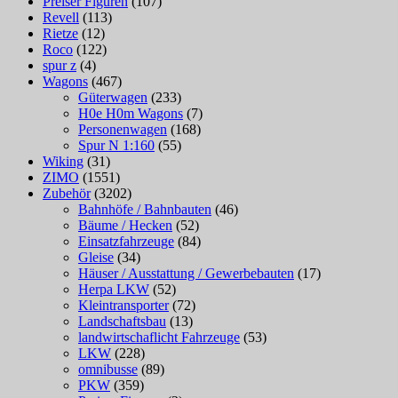
Preiser Figuren
(107)
Revell
(113)
Rietze
(12)
Roco
(122)
spur z
(4)
Wagons
(467)
Güterwagen
(233)
H0e H0m Wagons
(7)
Personenwagen
(168)
Spur N 1:160
(55)
Wiking
(31)
ZIMO
(1551)
Zubehör
(3202)
Bahnhöfe / Bahnbauten
(46)
Bäume / Hecken
(52)
Einsatzfahrzeuge
(84)
Gleise
(34)
Häuser / Ausstattung / Gewerbebauten
(17)
Herpa LKW
(52)
Kleintransporter
(72)
Landschaftsbau
(13)
landwirtschaflicht Fahrzeuge
(53)
LKW
(228)
omnibusse
(89)
PKW
(359)