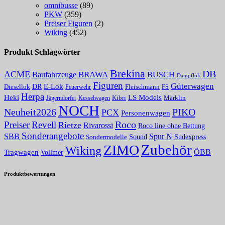
omnibusse
(89)
PKW
(359)
Preiser Figuren
(2)
Wiking
(452)
Produkt Schlagwörter
Brekina
DB
ACME
BRAWA
Baufahrzeuge
BUSCH
Dampflok
Figuren
Güterwagen
E-Lok
DR
Fleischmann
Diesellok
Feuerwehr
FS
Herpa
Heki
LS Models
Kibri
Märklin
Kesselwagen
Jägerndorfer
NOCH
PIKO
Neuheit2026
PCX
Personenwagen
Roco
Preiser
Revell
Rietze
Rivarossi
Roco line ohne Bettung
Sonderangebote
Spur N
SBB
Sound
Sudexpress
Sondermodelle
Zubehör
ZIMO
Wiking
Tragwagen
ÖBB
Vollmer
Produktbewertungen