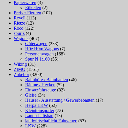
Papierwaren
(3)
Etiketten
(2)
Preiser Figuren
(107)
Revell
(113)
Rietze
(12)
Roco
(122)
spur z
(4)
Wagons
(467)
Güterwagen
(233)
H0e H0m Wagons
(7)
Personenwagen
(168)
Spur N 1:160
(55)
Wiking
(31)
ZIMO
(1551)
Zubehör
(3200)
Bahnhöfe / Bahnbauten
(46)
Bäume / Hecken
(52)
Einsatzfahrzeuge
(82)
Gleise
(34)
Häuser / Ausstattung / Gewerbebauten
(17)
Herpa LKW
(52)
Kleintransporter
(72)
Landschaftsbau
(13)
landwirtschaflicht Fahrzeuge
(53)
LKW
(228)