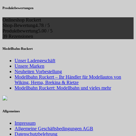
Produktbewertungen
Onlineshop Ruckert
Shop-Bewertung
4.78 / 5
Produktbewertung
5.00 / 5
39 Rezensionen
Modellbahn-Ruckert
Unser Ladengeschäft
Unsere Marken
Neuheiten Vorbestellung
Modellbahn Ruckert – Ihr Händler für Modellautos von
Wiking, Herpa, Brekina & Rietze
Modellbahn Ruckert: Modellbahn und vieles mehr
Allgemeines
Impressum
Allgemeine Geschäftsbedingungen AGB
Datenschutzbelehrung