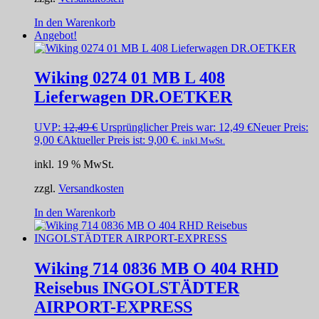
In den Warenkorb
Angebot!
Wiking 0274 01 MB L 408
Lieferwagen DR.OETKER
UVP:
12,49
€
Ursprünglicher Preis war: 12,49 €
Neuer Preis:
9,00
€
Aktueller Preis ist: 9,00 €.
inkl.MwSt.
inkl. 19 % MwSt.
zzgl.
Versandkosten
In den Warenkorb
Wiking 714 0836 MB O 404 RHD
Reisebus INGOLSTÄDTER
AIRPORT-EXPRESS