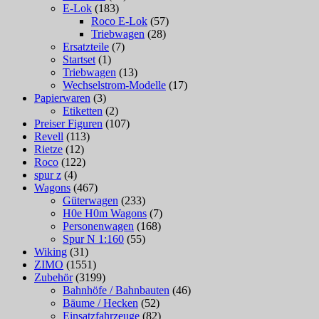
E-Lok
(183)
Roco E-Lok
(57)
Triebwagen
(28)
Ersatzteile
(7)
Startset
(1)
Triebwagen
(13)
Wechselstrom-Modelle
(17)
Papierwaren
(3)
Etiketten
(2)
Preiser Figuren
(107)
Revell
(113)
Rietze
(12)
Roco
(122)
spur z
(4)
Wagons
(467)
Güterwagen
(233)
H0e H0m Wagons
(7)
Personenwagen
(168)
Spur N 1:160
(55)
Wiking
(31)
ZIMO
(1551)
Zubehör
(3199)
Bahnhöfe / Bahnbauten
(46)
Bäume / Hecken
(52)
Einsatzfahrzeuge
(82)