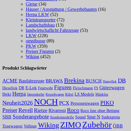
Gleise
(34)
Häuser / Ausstattung / Gewerbebauten
(16)
Herpa LKW
(52)
Kleintransporter
(72)
Landschaftsbau
(13)
landwirtschaflicht Fahrzeuge
(53)
LKW
(228)
omnibusse
(89)
PKW
(359)
Preiser Figuren
(2)
Wiking
(452)
Produkt Schlagwörter
Brekina
DB
ACME
BRAWA
Baufahrzeuge
BUSCH
Dampflok
Figuren
Güterwagen
E-Lok
DR
Fleischmann
Diesellok
Feuerwehr
FS
Herpa
Heki
LS Models
Kibri
Märklin
Kesselwagen
Jägerndorfer
NOCH
PIKO
Neuheit2026
PCX
Personenwagen
Roco
Preiser
Revell
Rietze
Rivarossi
Roco line ohne Bettung
Sonderangebote
Spur N
SBB
Sound
Sudexpress
Sondermodelle
Zubehör
ZIMO
Wiking
Tragwagen
ÖBB
Vollmer