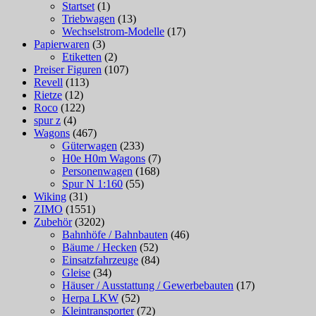
Startset
(1)
Triebwagen
(13)
Wechselstrom-Modelle
(17)
Papierwaren
(3)
Etiketten
(2)
Preiser Figuren
(107)
Revell
(113)
Rietze
(12)
Roco
(122)
spur z
(4)
Wagons
(467)
Güterwagen
(233)
H0e H0m Wagons
(7)
Personenwagen
(168)
Spur N 1:160
(55)
Wiking
(31)
ZIMO
(1551)
Zubehör
(3202)
Bahnhöfe / Bahnbauten
(46)
Bäume / Hecken
(52)
Einsatzfahrzeuge
(84)
Gleise
(34)
Häuser / Ausstattung / Gewerbebauten
(17)
Herpa LKW
(52)
Kleintransporter
(72)