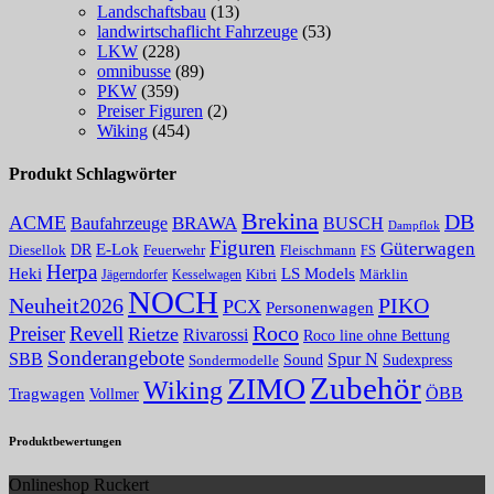
Landschaftsbau
(13)
landwirtschaflicht Fahrzeuge
(53)
LKW
(228)
omnibusse
(89)
PKW
(359)
Preiser Figuren
(2)
Wiking
(454)
Produkt Schlagwörter
Brekina
DB
ACME
BRAWA
Baufahrzeuge
BUSCH
Dampflok
Figuren
Güterwagen
E-Lok
DR
Fleischmann
Diesellok
Feuerwehr
FS
Herpa
Heki
LS Models
Kibri
Märklin
Kesselwagen
Jägerndorfer
NOCH
PIKO
Neuheit2026
PCX
Personenwagen
Roco
Preiser
Revell
Rietze
Rivarossi
Roco line ohne Bettung
Sonderangebote
Spur N
SBB
Sound
Sudexpress
Sondermodelle
Zubehör
ZIMO
Wiking
Tragwagen
ÖBB
Vollmer
Produktbewertungen
Onlineshop Ruckert