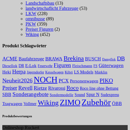
Landschaftsbau
(13)
landwirtschaflicht Fahrzeuge
(53)
LKW
(228)
omnibusse
(89)
PKW
(359)
Preiser Figuren
(2)
Wiking
(452)
Produkt Schlagwörter
Brekina
DB
ACME
BRAWA
Baufahrzeuge
BUSCH
Dampflok
Figuren
Güterwagen
E-Lok
DR
Fleischmann
Diesellok
Feuerwehr
FS
Herpa
Heki
LS Models
Kibri
Märklin
Kesselwagen
Jägerndorfer
NOCH
PIKO
Neuheit2026
PCX
Personenwagen
Roco
Preiser
Revell
Rietze
Rivarossi
Roco line ohne Bettung
Sonderangebote
Spur N
SBB
Sound
Sudexpress
Sondermodelle
Zubehör
ZIMO
Wiking
Tragwagen
ÖBB
Vollmer
Produktbewertungen
Onlineshop Ruckert