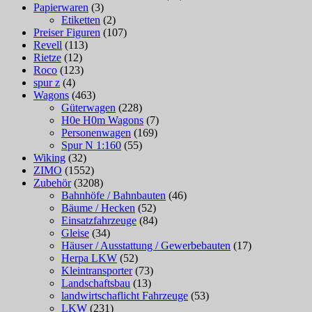
Papierwaren
(3)
Etiketten
(2)
Preiser Figuren
(107)
Revell
(113)
Rietze
(12)
Roco
(123)
spur z
(4)
Wagons
(463)
Güterwagen
(228)
H0e H0m Wagons
(7)
Personenwagen
(169)
Spur N 1:160
(55)
Wiking
(32)
ZIMO
(1552)
Zubehör
(3208)
Bahnhöfe / Bahnbauten
(46)
Bäume / Hecken
(52)
Einsatzfahrzeuge
(84)
Gleise
(34)
Häuser / Ausstattung / Gewerbebauten
(17)
Herpa LKW
(52)
Kleintransporter
(73)
Landschaftsbau
(13)
landwirtschaflicht Fahrzeuge
(53)
LKW
(231)