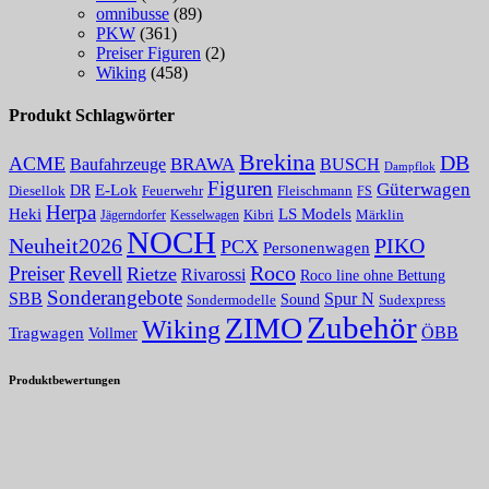
omnibusse
(89)
PKW
(361)
Preiser Figuren
(2)
Wiking
(458)
Produkt Schlagwörter
Brekina
DB
ACME
Baufahrzeuge
BRAWA
BUSCH
Dampflok
Figuren
Güterwagen
E-Lok
DR
Fleischmann
Diesellok
Feuerwehr
FS
Herpa
Heki
LS Models
Kibri
Märklin
Kesselwagen
Jägerndorfer
NOCH
PIKO
Neuheit2026
PCX
Personenwagen
Roco
Preiser
Revell
Rietze
Rivarossi
Roco line ohne Bettung
Sonderangebote
Spur N
SBB
Sound
Sondermodelle
Sudexpress
Zubehör
ZIMO
Wiking
Tragwagen
ÖBB
Vollmer
Produktbewertungen