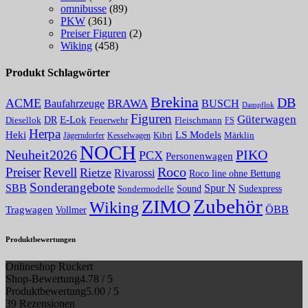
omnibusse
(89)
PKW
(361)
Preiser Figuren
(2)
Wiking
(458)
Produkt Schlagwörter
Brekina
DB
ACME
Baufahrzeuge
BRAWA
BUSCH
Dampflok
Figuren
Güterwagen
E-Lok
DR
Fleischmann
Diesellok
Feuerwehr
FS
Herpa
Heki
LS Models
Kibri
Märklin
Kesselwagen
Jägerndorfer
NOCH
PIKO
Neuheit2026
PCX
Personenwagen
Roco
Preiser
Revell
Rietze
Rivarossi
Roco line ohne Bettung
Sonderangebote
Spur N
SBB
Sound
Sudexpress
Sondermodelle
Zubehör
ZIMO
Wiking
Tragwagen
ÖBB
Vollmer
Produktbewertungen
Onlineshop Ruckert
Shop-Bewertung
4.78 / 5
Produktbewertung
5.00 / 5
39 Rezensionen