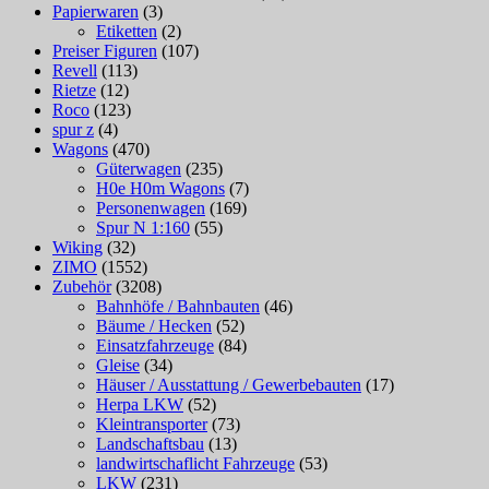
Papierwaren
(3)
Etiketten
(2)
Preiser Figuren
(107)
Revell
(113)
Rietze
(12)
Roco
(123)
spur z
(4)
Wagons
(470)
Güterwagen
(235)
H0e H0m Wagons
(7)
Personenwagen
(169)
Spur N 1:160
(55)
Wiking
(32)
ZIMO
(1552)
Zubehör
(3208)
Bahnhöfe / Bahnbauten
(46)
Bäume / Hecken
(52)
Einsatzfahrzeuge
(84)
Gleise
(34)
Häuser / Ausstattung / Gewerbebauten
(17)
Herpa LKW
(52)
Kleintransporter
(73)
Landschaftsbau
(13)
landwirtschaflicht Fahrzeuge
(53)
LKW
(231)