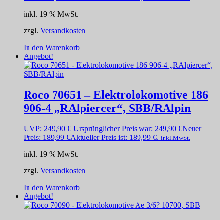
inkl. 19 % MwSt.
zzgl.
Versandkosten
In den Warenkorb
Angebot!
Roco 70651 – Elektrolokomotive 186
906-4 „RAlpiercer“, SBB/RAlpin
UVP:
249,90
€
Ursprünglicher Preis war: 249,90 €
Neuer
Preis:
189,99
€
Aktueller Preis ist: 189,99 €.
inkl.MwSt.
inkl. 19 % MwSt.
zzgl.
Versandkosten
In den Warenkorb
Angebot!