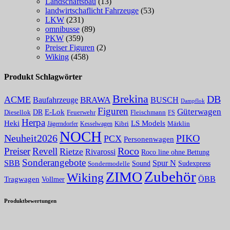
Landschaftsbau
(13)
landwirtschaflicht Fahrzeuge
(53)
LKW
(231)
omnibusse
(89)
PKW
(359)
Preiser Figuren
(2)
Wiking
(458)
Produkt Schlagwörter
Brekina
DB
ACME
Baufahrzeuge
BRAWA
BUSCH
Dampflok
Figuren
Güterwagen
E-Lok
DR
Fleischmann
Diesellok
Feuerwehr
FS
Herpa
Heki
LS Models
Kibri
Märklin
Kesselwagen
Jägerndorfer
NOCH
PIKO
Neuheit2026
PCX
Personenwagen
Roco
Preiser
Revell
Rietze
Rivarossi
Roco line ohne Bettung
Sonderangebote
Spur N
SBB
Sound
Sudexpress
Sondermodelle
Zubehör
ZIMO
Wiking
Tragwagen
ÖBB
Vollmer
Produktbewertungen