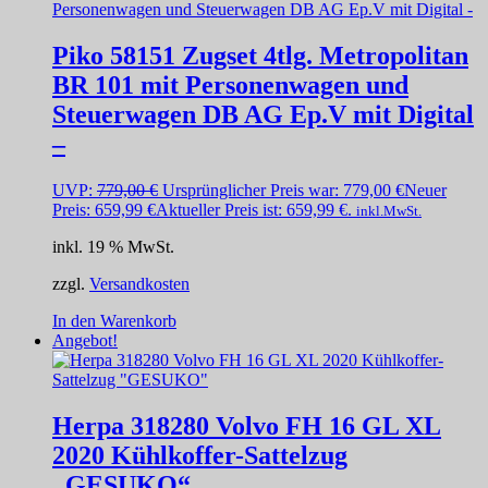
Piko 58151 Zugset 4tlg. Metropolitan
BR 101 mit Personenwagen und
Steuerwagen DB AG Ep.V mit Digital
–
UVP:
779,00
€
Ursprünglicher Preis war: 779,00 €
Neuer
Preis:
659,99
€
Aktueller Preis ist: 659,99 €.
inkl.MwSt.
inkl. 19 % MwSt.
zzgl.
Versandkosten
In den Warenkorb
Angebot!
Herpa 318280 Volvo FH 16 GL XL
2020 Kühlkoffer-Sattelzug
„GESUKO“