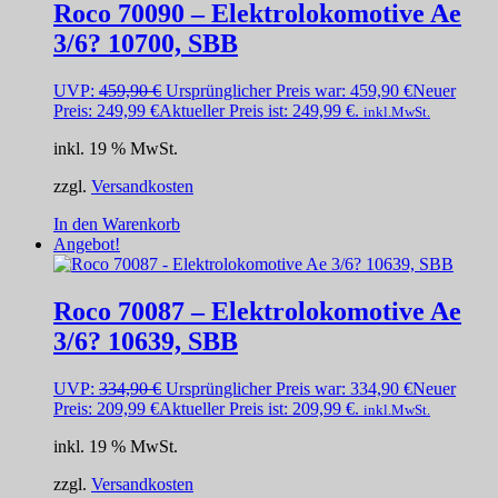
Roco 70090 – Elektrolokomotive Ae
3/6? 10700, SBB
UVP:
459,90
€
Ursprünglicher Preis war: 459,90 €
Neuer
Preis:
249,99
€
Aktueller Preis ist: 249,99 €.
inkl.MwSt.
inkl. 19 % MwSt.
zzgl.
Versandkosten
In den Warenkorb
Angebot!
Roco 70087 – Elektrolokomotive Ae
3/6? 10639, SBB
UVP:
334,90
€
Ursprünglicher Preis war: 334,90 €
Neuer
Preis:
209,99
€
Aktueller Preis ist: 209,99 €.
inkl.MwSt.
inkl. 19 % MwSt.
zzgl.
Versandkosten