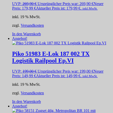
UVP:
269,90
€
Ursprünglicher Preis war: 269,90 €
Neuer
Preis:
179,99
€
Aktueller Preis ist: 179,99 €.
inkl.MwSt.
inkl. 19 % MwSt.
zzgl.
Versandkosten
In den Warenkorb
Angebot!
Piko 51983 E-Lok 187 002 TX
Logistik Railpool Ep.VI
UVP:
199,00
€
Ursprünglicher Preis war: 199,00 €
Neuer
Preis:
149,99
€
Aktueller Preis ist: 149,99 €.
inkl.MwSt.
inkl. 19 % MwSt.
zzgl.
Versandkosten
In den Warenkorb
Angebot!