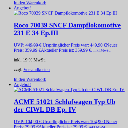
In den Warenkorb
Angebot!
Roco 70039 SNCF Dampflokomotive
231 E 34 Ep.III
UVP:
449,90
€
Ursprünglicher Preis war: 449,90 €
Neuer
Preis:
359,99
€
Aktueller Preis ist: 359,99 €.
inkl.MwSt.
inkl. 19 % MwSt.
zzgl.
Versandkosten
In den Warenkorb
Angebot!
ACME 51021 Schlafwagen Typ Ub
der CIWL DB Ep. IV
UVP:
104,90
€
Ursprünglicher Preis war: 104,90 €
Neuer
Preis:
79,99
€
Aktueller Preis ist: 79,99 €.
inkl.MwSt.