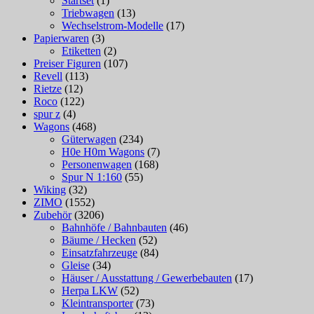
Startset
(1)
Triebwagen
(13)
Wechselstrom-Modelle
(17)
Papierwaren
(3)
Etiketten
(2)
Preiser Figuren
(107)
Revell
(113)
Rietze
(12)
Roco
(122)
spur z
(4)
Wagons
(468)
Güterwagen
(234)
H0e H0m Wagons
(7)
Personenwagen
(168)
Spur N 1:160
(55)
Wiking
(32)
ZIMO
(1552)
Zubehör
(3206)
Bahnhöfe / Bahnbauten
(46)
Bäume / Hecken
(52)
Einsatzfahrzeuge
(84)
Gleise
(34)
Häuser / Ausstattung / Gewerbebauten
(17)
Herpa LKW
(52)
Kleintransporter
(73)