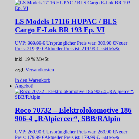
LS Models 17116 HUPAC / BLS
Cargo E-Lok BR 193 Ep. VI
UVP:
300,90
€
Ursprünglicher Preis war: 300,90 €
Neuer
Preis:
219,99
€
Aktueller Preis ist: 219,99 €.
inkl.MwSt.
inkl. 19 % MwSt.
zzgl.
Versandkosten
In den Warenkorb
Angebot!
Roco 70732 – Elektrolokomotive 186
906-4 „RAlpiercer“, SBB/RAlpin
UVP:
269,90
€
Ursprünglicher Preis war: 269,90 €
Neuer
Preis:
179,99
€
Aktueller Preis ist: 179,99 €.
inkl.MwSt.