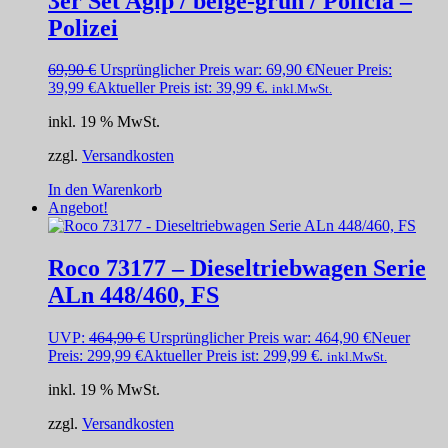
3er Set Agip / beige-grün / Policia –
Polizei
69,90
€
Ursprünglicher Preis war: 69,90 €
Neuer Preis:
39,99
€
Aktueller Preis ist: 39,99 €.
inkl.MwSt.
inkl. 19 % MwSt.
zzgl.
Versandkosten
In den Warenkorb
Angebot!
Roco 73177 – Dieseltriebwagen Serie
ALn 448/460, FS
UVP:
464,90
€
Ursprünglicher Preis war: 464,90 €
Neuer
Preis:
299,99
€
Aktueller Preis ist: 299,99 €.
inkl.MwSt.
inkl. 19 % MwSt.
zzgl.
Versandkosten