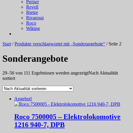
Preiser
Revell
Rietze
Rivarossi
Roco
Wiking
Start
/
Produkte verschlagwortet mit „Sonderangebote“
/ Seite 2
Sonderangebote
29–56 von 111 Ergebnissen werden angezeigt
Nach Aktualität
sortiert
Angebot!
Roco 7500005 – Elektrolokomotive
1216 940-7, DPB