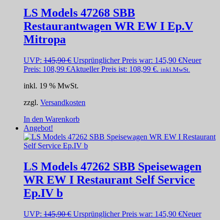
LS Models 47268 SBB
Restaurantwagen WR EW I Ep.V
Mitropa
UVP:
145,90
€
Ursprünglicher Preis war: 145,90 €
Neuer
Preis:
108,99
€
Aktueller Preis ist: 108,99 €.
inkl.MwSt.
inkl. 19 % MwSt.
zzgl.
Versandkosten
In den Warenkorb
Angebot!
LS Models 47262 SBB Speisewagen
WR EW I Restaurant Self Service
Ep.IV b
UVP:
145,90
€
Ursprünglicher Preis war: 145,90 €
Neuer