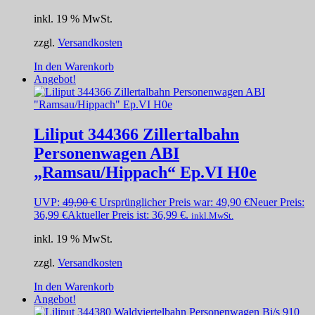
inkl. 19 % MwSt.
zzgl.
Versandkosten
In den Warenkorb
Angebot!
Liliput 344366 Zillertalbahn
Personenwagen ABI
„Ramsau/Hippach“ Ep.VI H0e
UVP:
49,90
€
Ursprünglicher Preis war: 49,90 €
Neuer Preis:
36,99
€
Aktueller Preis ist: 36,99 €.
inkl.MwSt.
inkl. 19 % MwSt.
zzgl.
Versandkosten
In den Warenkorb
Angebot!