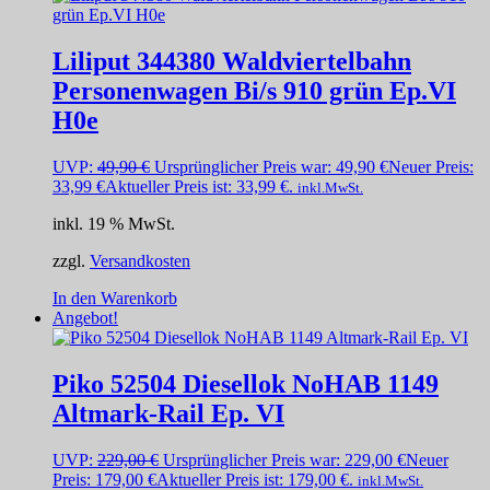
Liliput 344380 Waldviertelbahn
Personenwagen Bi/s 910 grün Ep.VI
H0e
UVP:
49,90
€
Ursprünglicher Preis war: 49,90 €
Neuer Preis:
33,99
€
Aktueller Preis ist: 33,99 €.
inkl.MwSt.
inkl. 19 % MwSt.
zzgl.
Versandkosten
In den Warenkorb
Angebot!
Piko 52504 Diesellok NoHAB 1149
Altmark-Rail Ep. VI
UVP:
229,00
€
Ursprünglicher Preis war: 229,00 €
Neuer
Preis:
179,00
€
Aktueller Preis ist: 179,00 €.
inkl.MwSt.