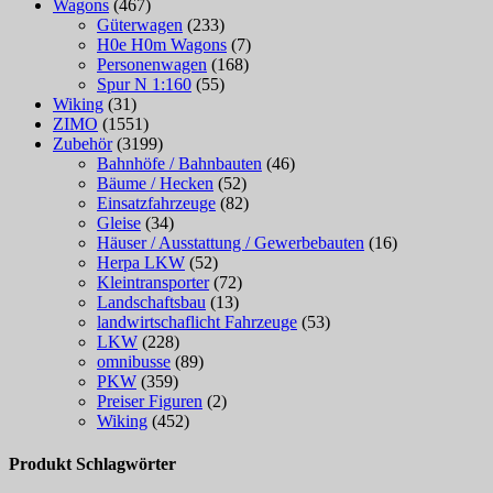
Wagons
(467)
Güterwagen
(233)
H0e H0m Wagons
(7)
Personenwagen
(168)
Spur N 1:160
(55)
Wiking
(31)
ZIMO
(1551)
Zubehör
(3199)
Bahnhöfe / Bahnbauten
(46)
Bäume / Hecken
(52)
Einsatzfahrzeuge
(82)
Gleise
(34)
Häuser / Ausstattung / Gewerbebauten
(16)
Herpa LKW
(52)
Kleintransporter
(72)
Landschaftsbau
(13)
landwirtschaflicht Fahrzeuge
(53)
LKW
(228)
omnibusse
(89)
PKW
(359)
Preiser Figuren
(2)
Wiking
(452)
Produkt Schlagwörter