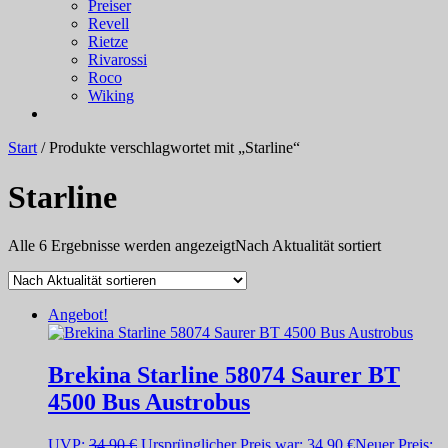
Preiser
Revell
Rietze
Rivarossi
Roco
Wiking
Start
/ Produkte verschlagwortet mit „Starline“
Starline
Alle 6 Ergebnisse werden angezeigt
Nach Aktualität sortiert
Angebot!
Brekina Starline 58074 Saurer BT
4500 Bus Austrobus
UVP:
34,90
€
Ursprünglicher Preis war: 34,90 €
Neuer Preis: