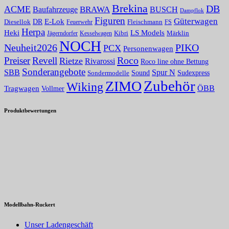
Brekina
DB
ACME
BRAWA
Baufahrzeuge
BUSCH
Dampflok
Figuren
Güterwagen
E-Lok
DR
Fleischmann
Diesellok
Feuerwehr
FS
Herpa
Heki
LS Models
Kibri
Märklin
Kesselwagen
Jägerndorfer
NOCH
PIKO
Neuheit2026
PCX
Personenwagen
Roco
Preiser
Revell
Rietze
Rivarossi
Roco line ohne Bettung
Sonderangebote
Spur N
SBB
Sound
Sudexpress
Sondermodelle
Zubehör
ZIMO
Wiking
Tragwagen
ÖBB
Vollmer
Produktbewertungen
Modellbahn-Ruckert
Unser Ladengeschäft