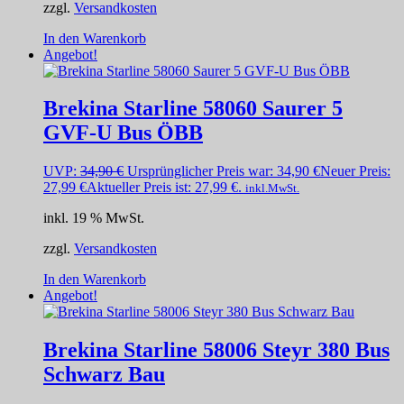
zzgl.
Versandkosten
In den Warenkorb
Angebot!
Brekina Starline 58060 Saurer 5
GVF-U Bus ÖBB
UVP:
34,90
€
Ursprünglicher Preis war: 34,90 €
Neuer Preis:
27,99
€
Aktueller Preis ist: 27,99 €.
inkl.MwSt.
inkl. 19 % MwSt.
zzgl.
Versandkosten
In den Warenkorb
Angebot!
Brekina Starline 58006 Steyr 380 Bus
Schwarz Bau