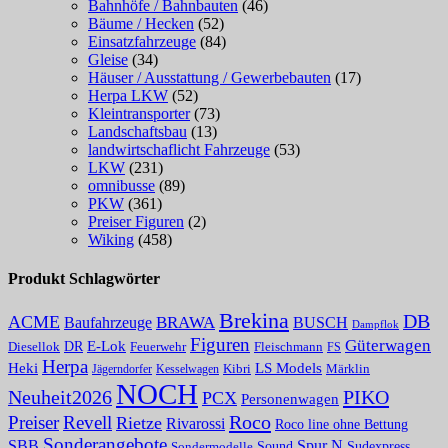
Bahnhöfe / Bahnbauten
(46)
Bäume / Hecken
(52)
Einsatzfahrzeuge
(84)
Gleise
(34)
Häuser / Ausstattung / Gewerbebauten
(17)
Herpa LKW
(52)
Kleintransporter
(73)
Landschaftsbau
(13)
landwirtschaflicht Fahrzeuge
(53)
LKW
(231)
omnibusse
(89)
PKW
(361)
Preiser Figuren
(2)
Wiking
(458)
Produkt Schlagwörter
Brekina
DB
ACME
Baufahrzeuge
BRAWA
BUSCH
Dampflok
Figuren
Güterwagen
E-Lok
DR
Fleischmann
Diesellok
Feuerwehr
FS
Herpa
Heki
LS Models
Kibri
Märklin
Kesselwagen
Jägerndorfer
NOCH
PIKO
Neuheit2026
PCX
Personenwagen
Roco
Preiser
Revell
Rietze
Rivarossi
Roco line ohne Bettung
Sonderangebote
Spur N
SBB
Sound
Sudexpress
Sondermodelle