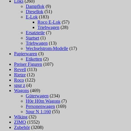
Loks
(260)
Dampflok
(9)
Diesellok
(51)
E-Lok
(183)
Roco E-Lok
(57)
Triebwagen
(28)
Ersatzteile
(7)
Startset
(1)
Triebwagen
(13)
Wechselstrom-Modelle
(17)
Papierwaren
(3)
Etiketten
(2)
Preiser Figuren
(107)
Revell
(113)
Rietze
(12)
Roco
(122)
spur z
(4)
Wagons
(469)
Güterwagen
(234)
H0e H0m Wagons
(7)
Personenwagen
(169)
Spur N 1:160
(55)
Wiking
(32)
ZIMO
(1552)
Zubehör
(3208)