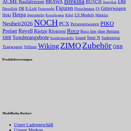
Brekina
DB
ACME
BRAWA
Baufahrzeuge
BUSCH
Dampflok
Figuren
Güterwagen
E-Lok
DR
Fleischmann
Diesellok
Feuerwehr
FS
Herpa
Heki
LS Models
Kibri
Märklin
Kesselwagen
Jägerndorfer
NOCH
PIKO
Neuheit2026
PCX
Personenwagen
Roco
Preiser
Revell
Rietze
Rivarossi
Roco line ohne Bettung
Sonderangebote
Spur N
SBB
Sound
Sudexpress
Sondermodelle
Zubehör
ZIMO
Wiking
Tragwagen
ÖBB
Vollmer
Produktbewertungen
Modellbahn-Ruckert
Unser Ladengeschäft
Unsere Marken