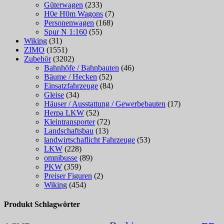
Güterwagen
(233)
H0e H0m Wagons
(7)
Personenwagen
(168)
Spur N 1:160
(55)
Wiking
(31)
ZIMO
(1551)
Zubehör
(3202)
Bahnhöfe / Bahnbauten
(46)
Bäume / Hecken
(52)
Einsatzfahrzeuge
(84)
Gleise
(34)
Häuser / Ausstattung / Gewerbebauten
(17)
Herpa LKW
(52)
Kleintransporter
(72)
Landschaftsbau
(13)
landwirtschaflicht Fahrzeuge
(53)
LKW
(228)
omnibusse
(89)
PKW
(359)
Preiser Figuren
(2)
Wiking
(454)
Produkt Schlagwörter