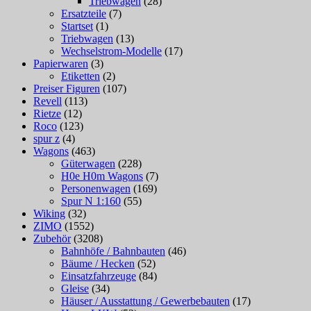
Triebwagen
(28)
Ersatzteile
(7)
Startset
(1)
Triebwagen
(13)
Wechselstrom-Modelle
(17)
Papierwaren
(3)
Etiketten
(2)
Preiser Figuren
(107)
Revell
(113)
Rietze
(12)
Roco
(123)
spur z
(4)
Wagons
(463)
Güterwagen
(228)
H0e H0m Wagons
(7)
Personenwagen
(169)
Spur N 1:160
(55)
Wiking
(32)
ZIMO
(1552)
Zubehör
(3208)
Bahnhöfe / Bahnbauten
(46)
Bäume / Hecken
(52)
Einsatzfahrzeuge
(84)
Gleise
(34)
Häuser / Ausstattung / Gewerbebauten
(17)