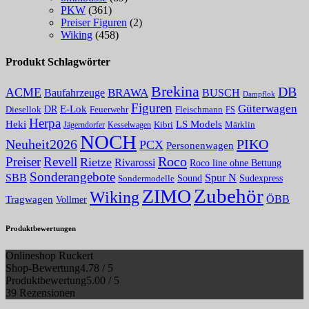
PKW
(361)
Preiser Figuren
(2)
Wiking
(458)
Produkt Schlagwörter
Brekina
DB
ACME
Baufahrzeuge
BRAWA
BUSCH
Dampflok
Figuren
Güterwagen
E-Lok
DR
Fleischmann
Diesellok
Feuerwehr
FS
Herpa
Heki
LS Models
Kibri
Märklin
Kesselwagen
Jägerndorfer
NOCH
PIKO
Neuheit2026
PCX
Personenwagen
Roco
Preiser
Revell
Rietze
Rivarossi
Roco line ohne Bettung
Sonderangebote
Spur N
SBB
Sound
Sudexpress
Sondermodelle
Zubehör
ZIMO
Wiking
Tragwagen
ÖBB
Vollmer
Produktbewertungen
Onlineshop Ruckert
Shop-Bewertung
4.78 / 5
Produktbewertung
5.00 / 5
39 Rezensionen