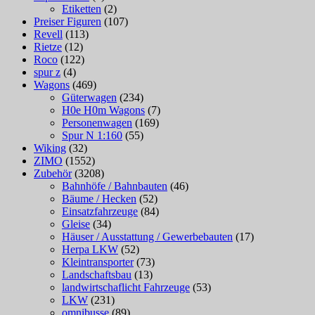
Etiketten
(2)
Preiser Figuren
(107)
Revell
(113)
Rietze
(12)
Roco
(122)
spur z
(4)
Wagons
(469)
Güterwagen
(234)
H0e H0m Wagons
(7)
Personenwagen
(169)
Spur N 1:160
(55)
Wiking
(32)
ZIMO
(1552)
Zubehör
(3208)
Bahnhöfe / Bahnbauten
(46)
Bäume / Hecken
(52)
Einsatzfahrzeuge
(84)
Gleise
(34)
Häuser / Ausstattung / Gewerbebauten
(17)
Herpa LKW
(52)
Kleintransporter
(73)
Landschaftsbau
(13)
landwirtschaflicht Fahrzeuge
(53)
LKW
(231)
omnibusse
(89)