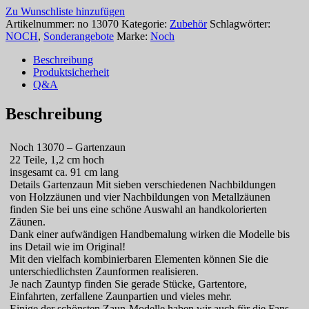
Zu Wunschliste hinzufügen
Artikelnummer:
no 13070
Kategorie:
Zubehör
Schlagwörter:
NOCH
,
Sonderangebote
Marke:
Noch
Beschreibung
Produktsicherheit
Q&A
Beschreibung
Noch 13070 – Gartenzaun
22 Teile, 1,2 cm hoch
insgesamt ca. 91 cm lang
Details Gartenzaun Mit sieben verschiedenen Nachbildungen
von Holzzäunen und vier Nachbildungen von Metallzäunen
finden Sie bei uns eine schöne Auswahl an handkolorierten
Zäunen.
Dank einer aufwändigen Handbemalung wirken die Modelle bis
ins Detail wie im Original!
Mit den vielfach kombinierbaren Elementen können Sie die
unterschiedlichsten Zaunformen realisieren.
Je nach Zauntyp finden Sie gerade Stücke, Gartentore,
Einfahrten, zerfallene Zaunpartien und vieles mehr.
Einige der schönsten Zaun-Modelle haben wir auch für die Fans