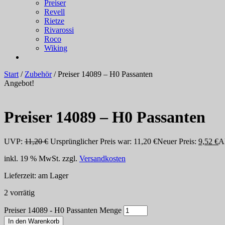
Preiser
Revell
Rietze
Rivarossi
Roco
Wiking
Start
/
Zubehör
/ Preiser 14089 – H0 Passanten
Angebot!
Preiser 14089 – H0 Passanten
UVP:
11,20
€
Ursprünglicher Preis war: 11,20 €
Neuer Preis:
9,52
€
Ak
inkl. 19 % MwSt.
zzgl.
Versandkosten
Lieferzeit:
am Lager
2 vorrätig
Preiser 14089 - H0 Passanten Menge
In den Warenkorb