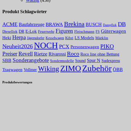
Wiking
(458)
Produkt Schlagwörter
Brekina
DB
ACME
Baufahrzeuge
BRAWA
BUSCH
Dampflok
Figuren
Güterwagen
E-Lok
DR
Fleischmann
Diesellok
Feuerwehr
FS
Herpa
Heki
LS Models
Kibri
Märklin
Kesselwagen
Jägerndorfer
NOCH
PIKO
Neuheit2026
PCX
Personenwagen
Roco
Preiser
Revell
Rietze
Rivarossi
Roco line ohne Bettung
Sonderangebote
Spur N
SBB
Sound
Sudexpress
Sondermodelle
Zubehör
ZIMO
Wiking
Tragwagen
ÖBB
Vollmer
Produktbewertungen