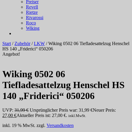
Preiser
Revell
Rietze
Rivarossi
Roco
Wiking
Start
/
Zubehör
/
LKW
/ Wiking 0502 06 Tiefladesattelzug Henschel
HS 140 „Friderici“ 050206
Angebot!
Wiking 0502 06
Tiefladesattelzug Henschel HS
140 „Friderici“ 050206
UVP:
31,99
€
Ursprünglicher Preis war: 31,99 €
Neuer Preis:
27,00
€
Aktueller Preis ist: 27,00 €.
inkl.MwSt.
inkl. 19 % MwSt.
zzgl.
Versandkosten