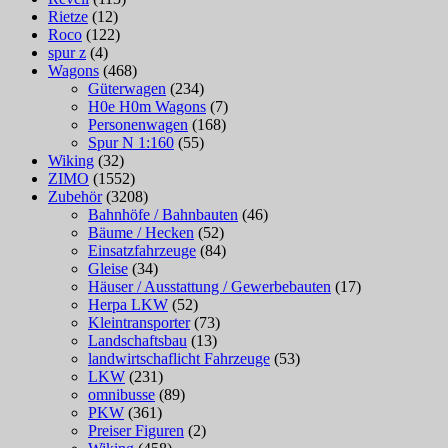
Rietze
(12)
Roco
(122)
spur z
(4)
Wagons
(468)
Güterwagen
(234)
H0e H0m Wagons
(7)
Personenwagen
(168)
Spur N 1:160
(55)
Wiking
(32)
ZIMO
(1552)
Zubehör
(3208)
Bahnhöfe / Bahnbauten
(46)
Bäume / Hecken
(52)
Einsatzfahrzeuge
(84)
Gleise
(34)
Häuser / Ausstattung / Gewerbebauten
(17)
Herpa LKW
(52)
Kleintransporter
(73)
Landschaftsbau
(13)
landwirtschaflicht Fahrzeuge
(53)
LKW
(231)
omnibusse
(89)
PKW
(361)
Preiser Figuren
(2)