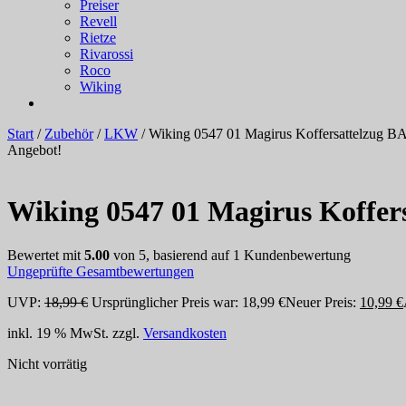
Preiser
Revell
Rietze
Rivarossi
Roco
Wiking
Start
/
Zubehör
/
LKW
/ Wiking 0547 01 Magirus Koffersattelzug
Angebot!
Wiking 0547 01 Magirus Koffe
Bewertet mit
5.00
von 5, basierend auf
1
Kundenbewertung
Ungeprüfte Gesamtbewertungen
UVP:
18,99
€
Ursprünglicher Preis war: 18,99 €
Neuer Preis:
10,99
€
inkl. 19 % MwSt.
zzgl.
Versandkosten
Nicht vorrätig