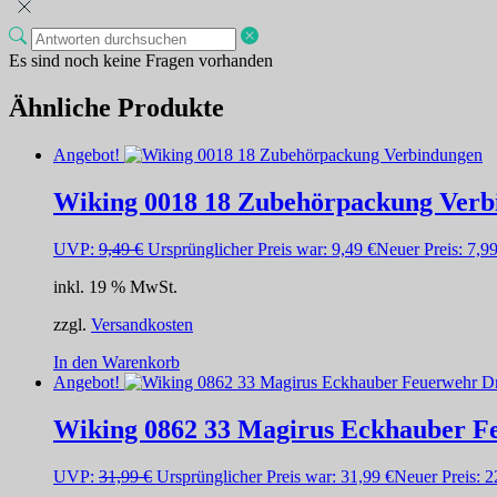
Es sind noch keine Fragen vorhanden
Ähnliche Produkte
Angebot!
Wiking 0018 18 Zubehörpackung Verb
UVP:
9,49
€
Ursprünglicher Preis war: 9,49 €
Neuer Preis:
7,9
inkl. 19 % MwSt.
zzgl.
Versandkosten
In den Warenkorb
Angebot!
Wiking 0862 33 Magirus Eckhauber Fe
UVP:
31,99
€
Ursprünglicher Preis war: 31,99 €
Neuer Preis:
2