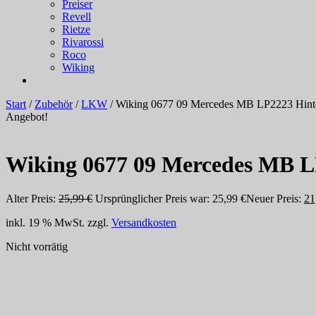
Preiser
Revell
Rietze
Rivarossi
Roco
Wiking
Start
/
Zubehör
/
LKW
/ Wiking 0677 09 Mercedes MB LP2223 Hinte
Angebot!
Wiking 0677 09 Mercedes MB LP
Alter Preis:
25,99
€
Ursprünglicher Preis war: 25,99 €
Neuer Preis:
21
inkl. 19 % MwSt.
zzgl.
Versandkosten
Nicht vorrätig